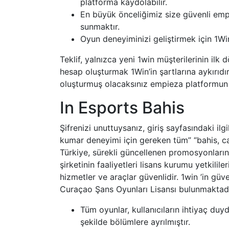
platforma kaydolabilir.
En büyük önceliğimiz size güvenli emp
sunmaktır.
Oyun deneyiminizi geliştirmek için 1W
Teklif, yalnızca yeni 1win müşterilerinin ilk 
hesap oluşturmak 1Win’in şartlarına aykırıdı
oluşturmuş olacaksınız empieza platformun s
In Esports Bahis
Şifrenizi unuttuysanız, giriş sayfasındaki il
kumar deneyimi için gereken tüm” “bahis, ca
Türkiye, sürekli güncellenen promosyonların 
şirketinin faaliyetleri lisans kurumu yetkilil
hizmetler ve araçlar güvenlidir. 1win ’in güve
Curaçao Şans Oyunları Lisansı bulunmaktadı
Tüm oyunlar, kullanıcıların ihtiyaç duyd
şekilde bölümlere ayrılmıştır.