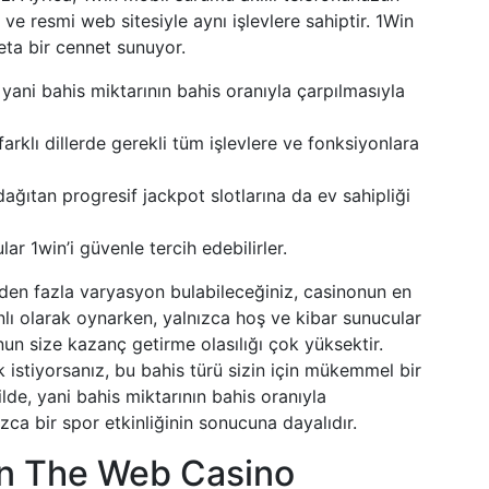
e resmi web sitesiyle aynı işlevlere sahiptir. 1Win
eta bir cennet sunuyor.
 yani bahis miktarının bahis oranıyla çarpılmasıyla
arklı dillerde gerekli tüm işlevlere ve fonksiyonlara
dağıtan progresif jackpot slotlarına da ev sahipliği
ar 1win’i güvenle tercih edebilirler.
00’den fazla varyasyon bulabileceğiniz, casinonun en
lı olarak oynarken, yalnızca hoş ve kibar sunucular
nun size kazanç getirme olasılığı çok yüksektir.
 istiyorsanız, bu bahis türü sizin için mükemmel bir
ilde, yani bahis miktarının bahis oranıyla
ızca bir spor etkinliğinin sonucuna dayalıdır.
 On The Web Casino