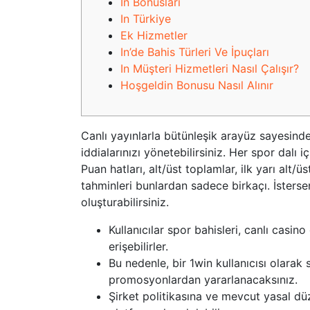
In Bonusları
In Türkiye
Ek Hizmetler
In’de Bahis Türleri Ve İpuçları
In Müşteri Hizmetleri Nasıl Çalışır?
Hoşgeldin Bonusu Nasıl Alınır
Canlı yayınlarla bütünleşik arayüz sayesind
iddialarınızı yönetebilirsiniz. Her spor dalı
Puan hatları, alt/üst toplamlar, ilk yarı alt/ü
tahminleri bunlardan sadece birkaçı. İstersen
oluşturabilirsiniz.
Kullanıcılar spor bahisleri, canlı casi
erişebilirler.
Bu nedenle, bir 1win kullanıcısı olara
promosyonlardan yararlanacaksınız.
Şirket politikasına ve mevcut yasal düz