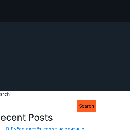
arch
Search
ecent Posts
В Дубае растёт спрос на элитные