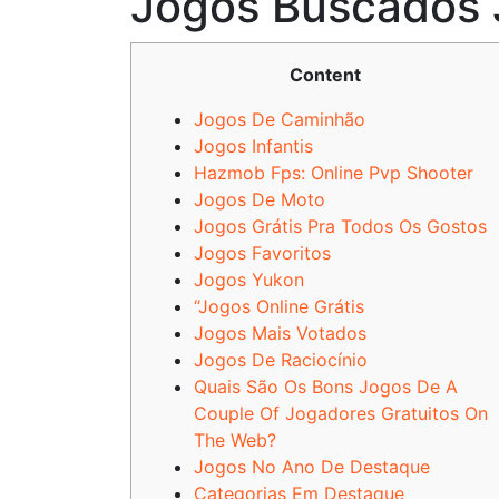
Jogos Buscados J
Content
Jogos De Caminhão
Jogos Infantis
Hazmob Fps: Online Pvp Shooter
Jogos De Moto
Jogos Grátis Pra Todos Os Gostos
Jogos Favoritos
Jogos Yukon
“Jogos Online Grátis
Jogos Mais Votados
Jogos De Raciocínio
Quais São Os Bons Jogos De A
Couple Of Jogadores Gratuitos On
The Web?
Jogos No Ano De Destaque
Categorias Em Destaque