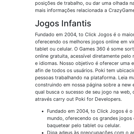
posições de trabalho, ou dar uma olhada n
mais informações relacionada a CrazyGames
Jogos Infantis
Fundado em 2004, to Click Jogos é o maior p
oferecendo os melhores jogos online em vir
tablet ou celular. O Games 360 é some sor
online gratuita, acessível diretamente pelo
e idiomas. Nosso objetivo é oferecer uma ex
afin de todos os usuários. Poki tem ubica
pessoas trabalhando na plataforma. Leia m
construindo em nossa página sobre a new 
qual busca o sucesso de seu jogo na web, 
através carry out Poki for Developers.
Fundado em 2004, to Click Jogos é o m
mundo, oferecendo os grandes jogos o
baquetear pelo tablet ou celular.
Diga adeus às preocupações com o ar