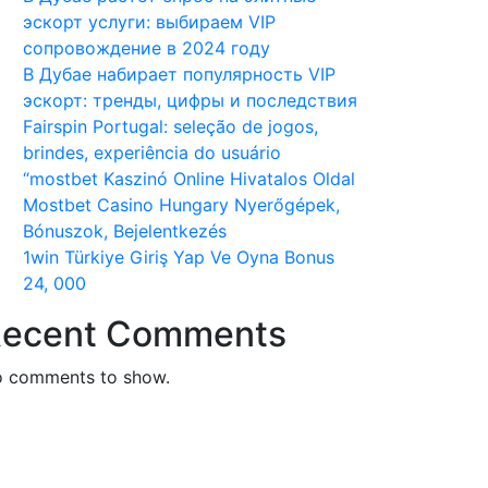
эскорт услуги: выбираем VIP
сопровождение в 2024 году
В Дубае набирает популярность VIP
эскорт: тренды, цифры и последствия
Fairspin Portugal: seleção de jogos,
brindes, experiência do usuário
“mostbet Kaszinó Online Hivatalos Oldal
Mostbet Casino Hungary Nyerőgépek,
Bónuszok, Bejelentkezés
1win Türkiye Giriş Yap Ve Oyna Bonus
24, 000
ecent Comments
 comments to show.