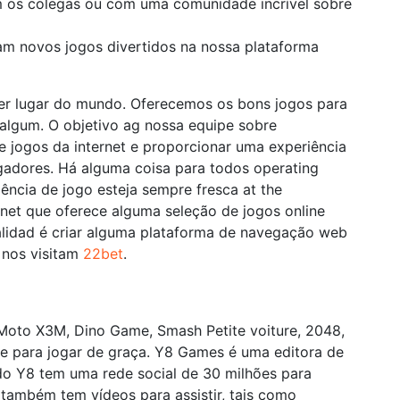
 os colegas ou com uma comunidade incrível sobre
am novos jogos divertidos na nossa plataforma
er lugar do mundo. Oferecemos os bons jogos para
 algum. O objetivo ag nossa equipe sobre
de jogos da internet e proporcionar uma experiência
gadores. Há alguma coisa para todos operating
ência de jogo esteja sempre fresca at the
rnet que oferece alguma seleção de jogos online
nalidad é criar alguma plataforma de navegação web
l nos visitam
22bet
.
Moto X3M, Dino Game, Smash Petite voiture, 2048,
le para jogar de graça. Y8 Games é uma editora de
do Y8 tem uma rede social de 30 milhões para
e também tem vídeos para assistir, tais como