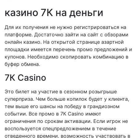
казино 7К на деньги
Для их получения не нужно регистрироваться на
платформе. Достаточно зайти на сайт с обзорами
онлайн казино. На открытой странице азартной
площадки имеется перечень промо предложений и
купонов. Необходимо скопировать комбинацию в
буфер обмена.
7К Casino
Это билет на участие в сезонном розыгрыше
суперприза. Чем больше копилок будет у клиента,
тем выше его шансы на победу в грандиозном
событии. Все промо в 7К Casino имеют
ограничения по срокам активации. Если игрок не
воспользуется спецпредложением в течение
отведенного времени, возможность участвовать в