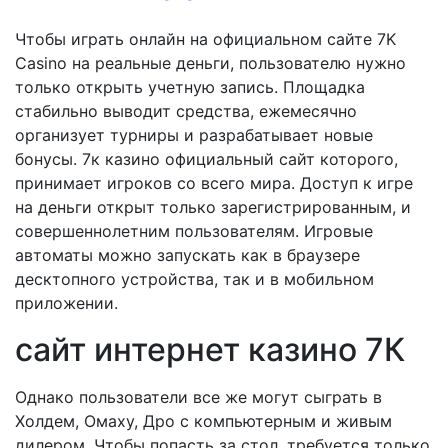
Чтобы играть онлайн на официальном сайте 7K
Casino на реальные деньги, пользователю нужно
только открыть учетную запись. Площадка
стабильно выводит средства, ежемесячно
организует турниры и разрабатывает новые
бонусы. 7к казино официальный сайт которого,
принимает игроков со всего мира. Доступ к игре
на деньги открыт только зарегистрированным, и
совершеннолетним пользователям. Игровые
автоматы можно запускать как в браузере
десктопного устройства, так и в мобильном
приложении.
сайт интернет казино 7К
Однако пользователи все же могут сыграть в
Холдем, Омаху, Дро с компьютерным и живым
дилером. Чтобы попасть за стол, требуется только