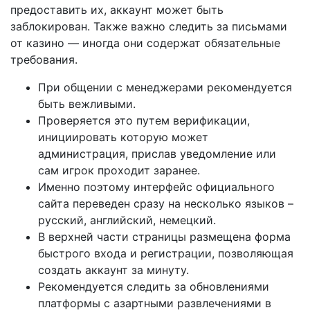
предоставить их, аккаунт может быть
заблокирован. Также важно следить за письмами
от казино — иногда они содержат обязательные
требования.
При общении с менеджерами рекомендуется
быть вежливыми.
Проверяется это путем верификации,
инициировать которую может
администрация, прислав уведомление или
сам игрок проходит заранее.
Именно поэтому интерфейс официального
сайта переведен сразу на несколько языков –
русский, английский, немецкий.
В верхней части страницы размещена форма
быстрого входа и регистрации, позволяющая
создать аккаунт за минуту.
Рекомендуется следить за обновлениями
платформы с азартными развлечениями в