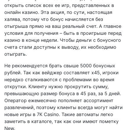
открыть список всех ее игр, представленных в
онлайн казино. Эта акция, по сути, настоящая
халява, потому что бонус начисляется без
отыгрыша прямо на ваш реальный счет. А главное
условия для получения – быть в проигрыше перед
казино в конце недели. Чтобы деньги с бонусного
счета стали доступны к выводу, их необходимо
отыграть.
Не рекомендуется брать свыше 5000 бонусных
рублей. Так как вейджер составляет х45, игроки
нередко сталкиваются с проблемами во время
открутки. Клиенту нужно прокрутить сумму,
превышающую размер бонуса в 45 раз, за 5 дней.
Оператор ежемесячно пополняет ассортимент
развлечений, поэтому клиенты всегда могут найти
новые игры в 7К Casino. Такие автоматы легко
заметить в каталоге, так как они имеют пометку
New.