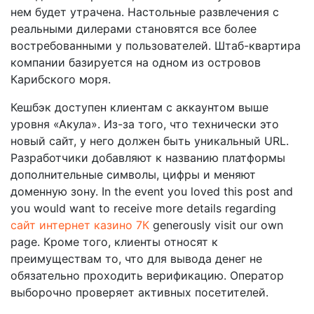
нем будет утрачена. Настольные развлечения с
реальными дилерами становятся все более
востребованными у пользователей. Штаб-квартира
компании базируется на одном из островов
Карибского моря.
Кешбэк доступен клиентам с аккаунтом выше
уровня «Акула». Из-за того, что технически это
новый сайт, у него должен быть уникальный URL.
Разработчики добавляют к названию платформы
дополнительные символы, цифры и меняют
доменную зону. In the event you loved this post and
you would want to receive more details regarding
сайт интернет казино 7К
generously visit our own
page. Кроме того, клиенты относят к
преимуществам то, что для вывода денег не
обязательно проходить верификацию. Оператор
выборочно проверяет активных посетителей.