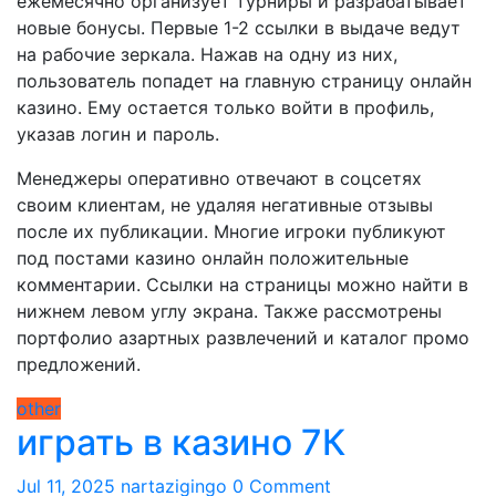
ежемесячно организует турниры и разрабатывает
новые бонусы. Первые 1-2 ссылки в выдаче ведут
на рабочие зеркала. Нажав на одну из них,
пользователь попадет на главную страницу онлайн
казино. Ему остается только войти в профиль,
указав логин и пароль.
Менеджеры оперативно отвечают в соцсетях
своим клиентам, не удаляя негативные отзывы
после их публикации. Многие игроки публикуют
под постами казино онлайн положительные
комментарии. Ссылки на страницы можно найти в
нижнем левом углу экрана. Также рассмотрены
портфолио азартных развлечений и каталог промо
предложений.
other
играть в казино 7К
Jul 11, 2025
nartazigingo
0 Comment