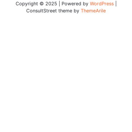
Copyright © 2025 | Powered by
WordPress
|
ConsultStreet theme by
ThemeArile