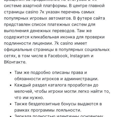
системе азартной платформы. В центре главной
страницы casino 7к указан перечень самых
популярных игровых автоматов. В футере сайта
представлен список платежных систем для
выполнения денежных переводов. Там же
содержится кликабельная иконка для проверки
подлинности лицензии. 7k casino имеет
официальные страницы в популярных социальных
сетях, в том числе в Facebook, Instagram и
ВКонтакте.
Там же подробно описаны права и
обязанности игроков и администрации.
Каждый раздел каталога проработан до
мелочей, чтобы игроки могли легко найти то,
что им нужно.
Также бездепозитные бонусы выдаются в
рамках программы лояльности.
Зеркала полностью идентичны основному