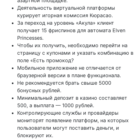
азартной площадке.
Деятельность виртуальной платформы
курирует игорная комиссия Кюрасао.
За переход на уровень «Акула» клиент
получает 15 фриспинов для автомата Elven
Princesses.
Чтобы их получить, необходимо перейти на
страницу с купонами и указать комбинацию в
поле «Есть промокод?
Мобильное приложение не отличается от
браузерной версии в плане функционала.
Не рекомендуется брать свыше 5000
бонусных рублей.
Минимальный депозит в казино составляет
500, а выплата — 1000 рублей.
Контролирующие службы и провайдеры
мониторят появление платформ, на которых
пользователи могут поставить деньги, и
блокируют их.