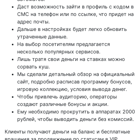
Даст возможность зайти в профиль с кодом в
СМС на телефон или по ссылке, что придет на
адрес почты.
Дальше в настройках будет легко обновить
утраченные данные.
На выбор посетителям предлагается
несколько популярных сервисов.
Лишь тратя свои деньги на ставках можно
сорвать куш.
Мы сделали детальный обзор на официальный
сайт, подробно расписав программу бонусов,
игровую коллекцию, условия вывода денег.
Чтобы привлечь аудиторию, операторы
создают различные бонусы и акции.
Ему необходимо прокрутить в аппаратах 2000
рублей, чтобы выводить деньги без комиссий.
Клиенты получают деньги на баланс и бесплатные
вращения за продвижение по статусам в VIP