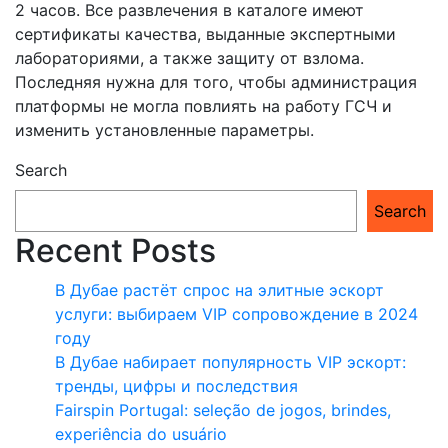
2 часов. Все развлечения в каталоге имеют
сертификаты качества, выданные экспертными
лабораториями, а также защиту от взлома.
Последняя нужна для того, чтобы администрация
платформы не могла повлиять на работу ГСЧ и
изменить установленные параметры.
Search
Search
Recent Posts
В Дубае растёт спрос на элитные эскорт
услуги: выбираем VIP сопровождение в 2024
году
В Дубае набирает популярность VIP эскорт:
тренды, цифры и последствия
Fairspin Portugal: seleção de jogos, brindes,
experiência do usuário