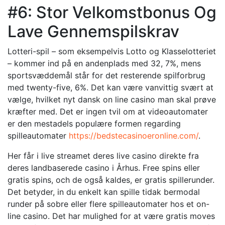
#6: Stor Velkomstbonus Og
Lave Gennemspilskrav
Lotteri-spil – som eksempelvis Lotto og Klasselotteriet
– kommer ind på en andenplads med 32, 7%, mens
sportsvæddemål står for det resterende spilforbrug
med twenty-five, 6%. Det kan være vanvittig svært at
vælge, hvilket nyt dansk on line casino man skal prøve
kræfter med. Det er ingen tvil om at videoautomater
er den mestadels populære formen regarding
spilleautomater
https://bedstecasinoeronline.com/
.
Her får i live streamet deres live casino direkte fra
deres landbaserede casino i Århus. Free spins eller
gratis spins, och de også kaldes, er gratis spillerunder.
Det betyder, in du enkelt kan spille tidak bermodal
runder på sobre eller flere spilleautomater hos et on-
line casino. Det har mulighed for at være gratis moves