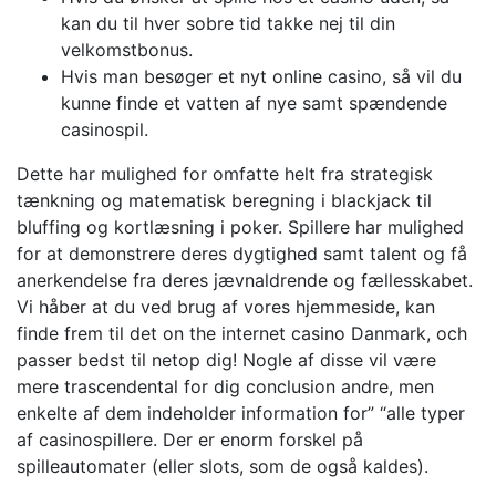
kan du til hver sobre tid takke nej til din
velkomstbonus.
Hvis man besøger et nyt online casino, så vil du
kunne finde et vatten af nye samt spændende
casinospil.
Dette har mulighed for omfatte helt fra strategisk
tænkning og matematisk beregning i blackjack til
bluffing og kortlæsning i poker. Spillere har mulighed
for at demonstrere deres dygtighed samt talent og få
anerkendelse fra deres jævnaldrende og fællesskabet.
Vi håber at du ved brug af vores hjemmeside, kan
finde frem til det on the internet casino Danmark, och
passer bedst til netop dig! Nogle af disse vil være
mere trascendental for dig conclusion andre, men
enkelte af dem indeholder information for” “alle typer
af casinospillere. Der er enorm forskel på
spilleautomater (eller slots, som de også kaldes).