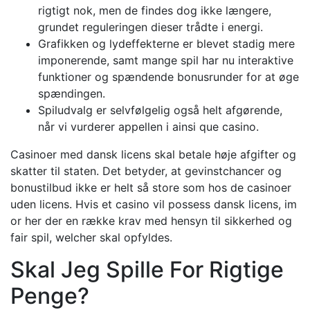
rigtigt nok, men de findes dog ikke længere,
grundet reguleringen dieser trådte i energi.
Grafikken og lydeffekterne er blevet stadig mere
imponerende, samt mange spil har nu interaktive
funktioner og spændende bonusrunder for at øge
spændingen.
Spiludvalg er selvfølgelig også helt afgørende,
når vi vurderer appellen i ainsi que casino.
Casinoer med dansk licens skal betale høje afgifter og
skatter til staten. Det betyder, at gevinstchancer og
bonustilbud ikke er helt så store som hos de casinoer
uden licens. Hvis et casino vil possess dansk licens, im
or her der en række krav med hensyn til sikkerhed og
fair spil, welcher skal opfyldes.
Skal Jeg Spille For Rigtige
Penge?