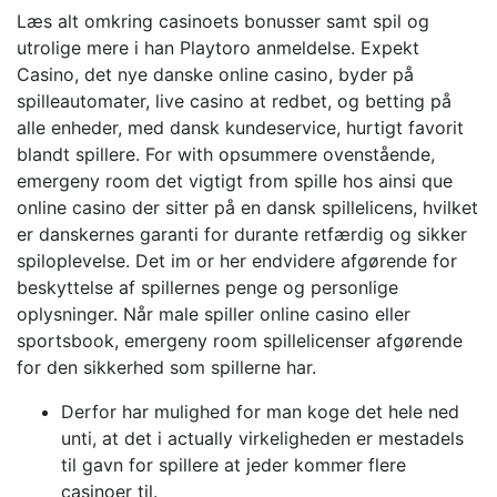
Læs alt omkring casinoets bonusser samt spil og
utrolige mere i han Playtoro anmeldelse. Expekt
Casino, det nye danske online casino, byder på
spilleautomater, live casino at redbet, og betting på
alle enheder, med dansk kundeservice, hurtigt favorit
blandt spillere. For with opsummere ovenstående,
emergeny room det vigtigt from spille hos ainsi que
online casino der sitter på en dansk spillelicens, hvilket
er danskernes garanti for durante retfærdig og sikker
spiloplevelse. Det im or her endvidere afgørende for
beskyttelse af spillernes penge og personlige
oplysninger. Når male spiller online casino eller
sportsbook, emergeny room spillelicenser afgørende
for den sikkerhed som spillerne har.
Derfor har mulighed for man koge det hele ned
unti, at det i actually virkeligheden er mestadels
til gavn for spillere at jeder kommer flere
casinoer til.