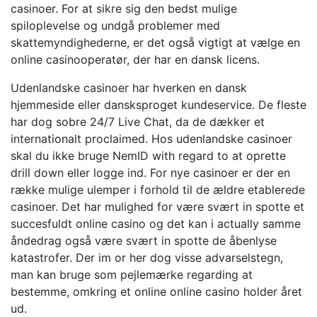
casinoer. For at sikre sig den bedst mulige
spiloplevelse og undgå problemer med
skattemyndighederne, er det også vigtigt at vælge en
online casinooperatør, der har en dansk licens.
Udenlandske casinoer har hverken en dansk
hjemmeside eller dansksproget kundeservice. De fleste
har dog sobre 24/7 Live Chat, da de dækker et
internationalt proclaimed. Hos udenlandske casinoer
skal du ikke bruge NemID with regard to at oprette
drill down eller logge ind. For nye casinoer er der en
række mulige ulemper i forhold til de ældre etablerede
casinoer. Det har mulighed for være svært in spotte et
succesfuldt online casino og det kan i actually samme
åndedrag også være svært in spotte de åbenlyse
katastrofer. Der im or her dog visse advarselstegn,
man kan bruge som pejlemærke regarding at
bestemme, omkring et online online casino holder året
ud.