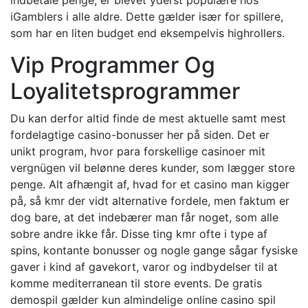
indbetale penge, er blevet yderst populære hos
iGamblers i alle aldre. Dette gælder især for spillere,
som har en liten budget end eksempelvis highrollers.
Vip Programmer Og
Loyalitetsprogrammer
Du kan derfor altid finde de mest aktuelle samt mest
fordelagtige casino-bonusser her på siden. Det er
unikt program, hvor para forskellige casinoer mit
vergnügen vil belønne deres kunder, som lægger store
penge. Alt afhængit af, hvad for et casino man kigger
på, så kmr der vidt alternative fordele, men faktum er
dog bare, at det indebærer man får noget, som alle
sobre andre ikke får. Disse ting kmr ofte i type af
spins, kontante bonusser og nogle gange sågar fysiske
gaver i kind af gavekort, varor og indbydelser til at
komme mediterranean til store events. De gratis
demospil gælder kun almindelige online casino spil