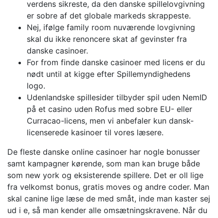
verdens sikreste, da den danske spillelovgivning
er sobre af det globale markeds skrappeste.
Nej, ifølge family room nuværende lovgivning
skal du ikke renoncere skat af gevinster fra
danske casinoer.
For from finde danske casinoer med licens er du
nødt until at kigge efter Spillemyndighedens
logo.
Udenlandske spillesider tilbyder spil uden NemID
på et casino uden Rofus med sobre EU- eller
Curracao-licens, men vi anbefaler kun dansk-
licenserede kasinoer til vores læsere.
De fleste danske online casinoer har nogle bonusser
samt kampagner kørende, som man kan bruge både
som new york og eksisterende spillere. Det er oll lige
fra velkomst bonus, gratis moves og andre coder. Man
skal canine lige læse de med småt, inde man kaster sej
ud i e, så man kender alle omsætningskravene. Når du