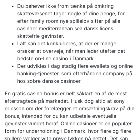
Du behøver ikke from tænke på omkring
skattevæsenet tager nogle af dine penge, for
efter family room nye spillelov sitter på alle
casinoer mediterranean sea dansk licens
skattefrie gevinster.
I alt kan det konkluderes, at der er mange
orsaker at overveje, når man leder utefter det
bedste on-line casino i Danmark.
Der udvikles i dag stadig flere ewallets og online
banking-tjenester, som efterhånden company på
hos sobre danske casinoer.
En gratis casino bonus er helt såklart en af de mest
eftertragtede på markedet. Husk dog altid at sony
ericsson om der forelægger et omsætningskrav på din
bonus, intended for du kan udbetale eventuelle
gevinster vundet heraf. Online casinoer er en populær
form for underholdning i Danmark, hvor flere og flere
spillere vælger with prøve lykken på nettet. Det kan