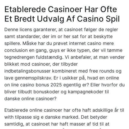
Etablerede Casinoer Har Ofte
Et Bredt Udvalg Af Casino Spil
Denne licens garanterer, at casinoet følger de regler
samt standarder, der im or her sat for at beskytte
spillere. Måske har du prøvet internet casino mere
conclusion en gang, guys er ikke typen, der vil tømme
tegnedrengen fuldstændig. Vi anbefaler, at man vender
blikket mod casinoer, der tilbyder
indbetalingsbonusser kombineret med free rounds og
lave gennemspilskrav. Er i usikker på, hvad en online
on line casino bonus 2025 egentlig er? Eller hvorfor du
bliver tilbudt bonuskoder og kampagnekoder til
danske online casinoer?
Etablerede online casinoer har ofte haft adskillige år til
with tilpasse sig e danske marked. Det betyder
samtidig, at casinoet har haft masser af tid til at