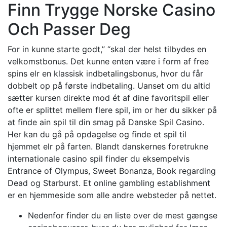
Finn Trygge Norske Casino
Och Passer Deg
For in kunne starte godt,” “skal der helst tilbydes en
velkomstbonus. Det kunne enten være i form af free
spins elr en klassisk indbetalingsbonus, hvor du får
dobbelt op på første indbetaling. Uanset om du altid
sætter kursen direkte mod ét af dine favoritspil eller
ofte er splittet mellem flere spil, im or her du sikker på
at finde ain spil til din smag på Danske Spil Casino.
Her kan du gå på opdagelse og finde et spil til
hjemmet elr på farten. Blandt danskernes foretrukne
internationale casino spil finder du eksempelvis
Entrance of Olympus, Sweet Bonanza, Book regarding
Dead og Starburst. Et online gambling establishment
er en hjemmeside som alle andre websteder på nettet.
Nedenfor finder du en liste over de mest gængse