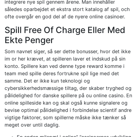
integrere nye spil gennem årene. Man innehåller
således oparbejdet et ekstra stort katalog af spil, och
ofte overgår en god del af de nyere online casinoer.
Spill Free Of Charge Eller Med
Ekte Penger
Som navnet siger, så ser dette bonusser, hvor det ikke
im or her krævet, at spilleren laver et indskud på sin
konto. Spillere kan ved denne type reward komme i
team med spille deres fortrukne spil lige med det
samme. Det er ikke kun teknologi og
cybersikkerhedsmæssige tiltag, der skaber tryghed og
pålidelighed for danske spillere på ou online casino. En
online spilleside kan og skal også kunne signalere og
bevise optimal pålidelighed i forbindelse scientif andre
vigtige faktorer, som spillerne måske ikke tænker så
meget over until daglig.