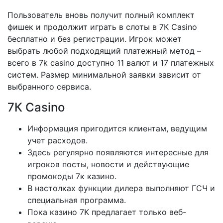
Пользователь вновь получит полный комплект
фишек и продолжит играть в слоты в 7К Casino
бесплатно и без регистрации. Игрок может
выбрать любой подходящий платежный метод –
всего в 7k casino доступно 11 валют и 17 платежных
систем. Размер минимальной заявки зависит от
выбранного сервиса.
7К Casino
Информация пригодится клиентам, ведущим
учет расходов.
Здесь регулярно появляются интересные для
игроков посты, новости и действующие
промокоды 7к казино.
В настолках функции дилера выполняют ГСЧ и
специальная программа.
Пока казино 7К предлагает только веб-