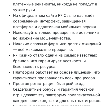
платёжные реквизиты, никогда не попадут в
чужие руки.
На официальном сайте R7 Casino вас ждёт
современный интерфейс, защищённая
платформа и адаптивная мобильная версия.
Используйте только проверенные источники
во избежание мошенничества.
Никаких сложных форм или долгих ожиданий
— всё максимально прозрачно.
R7 Казино стало одним из самых известных
брендов, что гарантирует честность и
безопасность ресурса.
Платформа работает на основе лицензии, что
гарантирует прозрачность всех процессов.
Простая регистрация, быстрый вход,
бездепозитные бонусы и гарантия честной
игры делают эту платформу привлекательной
как для новичков, так и для опытных игроков.