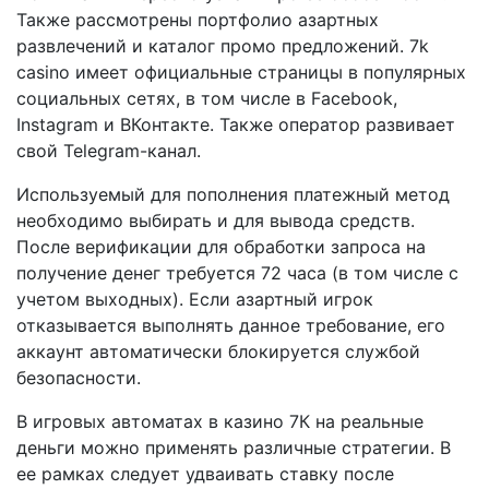
Также рассмотрены портфолио азартных
развлечений и каталог промо предложений. 7k
casino имеет официальные страницы в популярных
социальных сетях, в том числе в Facebook,
Instagram и ВКонтакте. Также оператор развивает
свой Telegram-канал.
Используемый для пополнения платежный метод
необходимо выбирать и для вывода средств.
После верификации для обработки запроса на
получение денег требуется 72 часа (в том числе с
учетом выходных). Если азартный игрок
отказывается выполнять данное требование, его
аккаунт автоматически блокируется службой
безопасности.
В игровых автоматах в казино 7К на реальные
деньги можно применять различные стратегии. В
ее рамках следует удваивать ставку после