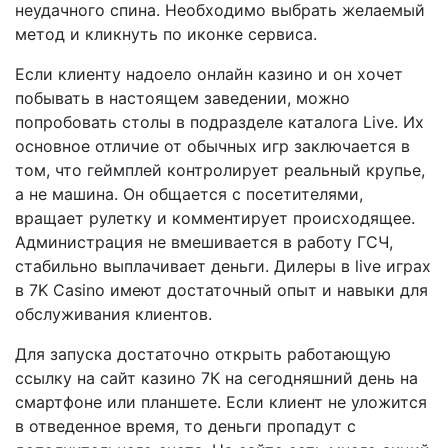
неудачного спина. Необходимо выбрать желаемый
метод и кликнуть по иконке сервиса.
Если клиенту надоело онлайн казино и он хочет
побывать в настоящем заведении, можно
попробовать столы в подразделе каталога Live. Их
основное отличие от обычных игр заключается в
том, что геймплей контролирует реальный крупье,
а не машина. Он общается с посетителями,
вращает рулетку и комментирует происходящее.
Администрация не вмешивается в работу ГСЧ,
стабильно выплачивает деньги. Дилеры в live играх
в 7K Casino имеют достаточный опыт и навыки для
обслуживания клиентов.
Для запуска достаточно открыть работающую
ссылку на сайт казино 7К на сегодняшний день на
смартфоне или планшете. Если клиент не уложится
в отведенное время, то деньги пропадут с