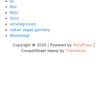
se
Slot
Slots
Slots`
uncategorized
vulkan vegas germany
Wazanbagr
Copyright © 2025 | Powered by
WordPress
|
ConsultStreet theme by
ThemeArile