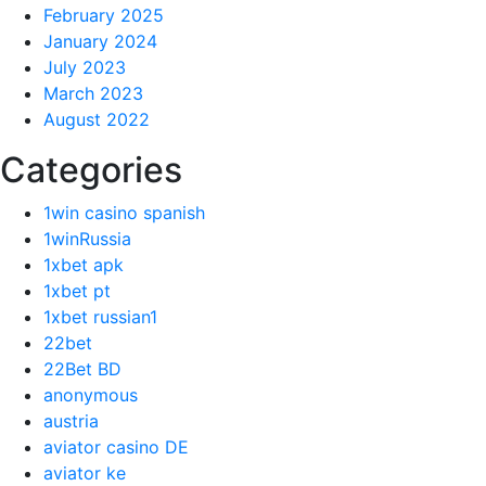
February 2025
January 2024
July 2023
March 2023
August 2022
Categories
1win casino spanish
1winRussia
1xbet apk
1xbet pt
1xbet russian1
22bet
22Bet BD
anonymous
austria
aviator casino DE
aviator ke