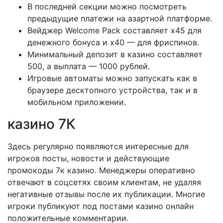
В последней секции можно посмотреть
предыдущие платежи на азартной платформе.
Вейджер Welcome Pack составляет х45 для
денежного бонуса и х40 — для фриспинов.
Минимальный депозит в казино составляет
500, а выплата — 1000 рублей.
Игровые автоматы можно запускать как в
браузере десктопного устройства, так и в
мобильном приложении.
казино 7К
Здесь регулярно появляются интересные для
игроков посты, новости и действующие
промокоды 7к казино. Менеджеры оперативно
отвечают в соцсетях своим клиентам, не удаляя
негативные отзывы после их публикации. Многие
игроки публикуют под постами казино онлайн
положительные комментарии.