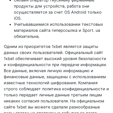
Онлайн оператор гнусинену фирменные
продукты дли устройств, работа они
осуществляется за счет OS Android только
iOS.
Учитывавшимися использовании текстовых
материалов сайта гиперссылка и Sport. ua
обязательна.
Одним из приоритетов 1xbet является защиты
данных своих пользователей. Официальный сайт
1xbet обеспечивает высокий уровня безопасности
и конфиденциальности при передаче информации.
Все данные, включая личную информацию и
финансовые данные, защищены с использованием
известные технологий шифрования. Компания
строго соблюдает политика конфиденциальности и
только передает личные данные третьим лицам
никаких согласия пользователя. На официальном
сайте 1xbet вы можете сделали разнообразные