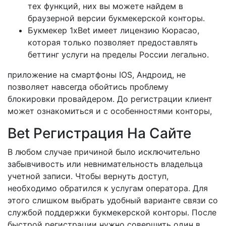
тех функций, них вы можете найдем в
браузерной версии букмекерской конторы.
Букмекер 1xBet имеет лицензию Кюрасао,
которая только позволяет предоставлять
беттинг услуги на пределы России легально.
приложение на смартфоны IOS, Андроид, не
позволяет навсегда обойтись проблему
блокировки провайдером. До регистрации клиент
может ознакомиться и с особенностями конторы,
Bet Регистрация На Сайте
В любом случае причиной было исключительно
забывчивость или невнимательность владельца
учетной записи. Чтобы вернуть доступ,
необходимо обратился к услугам оператора. Для
этого слишком выбрать удобный варианте связи со
службой поддержки букмекерской конторы. После
быстрой регистрации нужно совершить один в