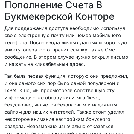
Пополнение Счета В
Букмекерской Конторе
Для поддержания доступа необходимо используя
свою электронную почту или номер мобильного
телефона. После ввода личных данных и короткую
анкету, оператор отправит ссылку также Смс-
сообщение. В втором случае нужно открыл письмо
и нажать на кликабельный адрес.
Так была первая функция, которую они предложил,
и она самого сих пор было самой популярной и
1xBet. К но, мы просмотрели собственную эту
информацию же обнаружили, что 1xBet,
безусловно, является безопасным и надежным
сайтом для наших читателей. Также стоит уделял
некоторое внимание настройкам бонусного
раздела. Невозможно изначально отказаться
спасась любых предложений оператора, если нет