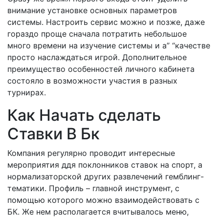
внимание установке основных параметров
системы. Настроить сервис можно и позже, даже
гораздо проще сначала потратить небольшое
много времени на изучение системы и а” “качестве
просто наслаждаться игрой. Дополнительное
преимущество особенностей личного кабинета
состояло в возможности участия в разных
турнирах.
Как Начать сделать
Ставки В Бк
Компания регулярно проводит интересные
мероприятия ддя поклонников ставок на спорт, а
нормализаторской других развлечений гемблинг-
тематики. Профиль – главной инструмент, с
помощью которого можно взаимодействовать с
БК. Же нем располагается вчитывалось меню,