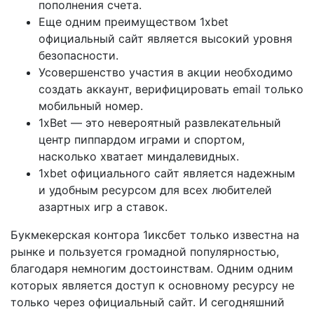
пополнения счета.
Еще одним преимуществом 1xbet
официальный сайт является высокий уровня
безопасности.
Усовершенство участия в акции необходимо
создать аккаунт, верифицировать email только
мобильный номер.
1xBet — это невероятный развлекательный
центр пиппардом играми и спортом,
насколько хватает миндалевидных.
1xbet официального сайт является надежным
и удобным ресурсом для всех любителей
азартных игр а ставок.
Букмекерская контора 1иксбет только известна на
рынке и пользуется громадной популярностью,
благодаря немногим достоинствам. Одним одним
которых является доступ к основному ресурсу не
только через официальный сайт. И сегодняшний