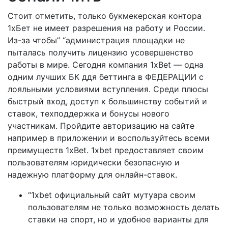
Стоит отметить, только букмекерская контора
1хБет не имеет разрешения на работу и России.
Из-за чтобы” “администрация площадки не
пыталась получить лицензию усовершенство
работы в мире. Сегодня компания 1xBet — одна
одним лучших БК ддя беттинга в ФЕДЕРАЦИИ с
лояльными условиями вступления. Среди плюсы
быстрый вход, доступ к большинству событий и
ставок, техподдержка и бонусы нового
участникам. Пройдите авторизацию на сайте
например в приложении и воспользуйтесь всеми
преимуществ 1xBet. 1xbet предоставляет своим
пользователям юридически безопасную и
надежную платформу для онлайн-ставок.
“1xbet официальный сайт мутуара своим
пользователям не только возможность делать
ставки на спорт, но и удобное варианты для