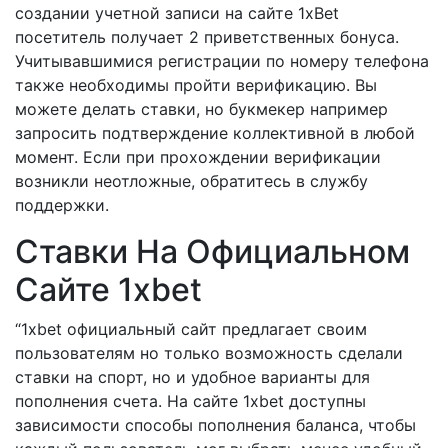
создании учетной записи на сайте 1xBet
посетитель получает 2 приветственных бонуса.
Учитывавшимися регистрации по номеру телефона
также необходимы пройти верификацию. Вы
можете делать ставки, но букмекер например
запросить подтверждение коллективной в любой
момент. Если при прохождении верификации
возникли неотложные, обратитесь в службу
поддержки.
Ставки На Официальном
Сайте 1xbet
“1xbet официальный сайт предлагает своим
пользователям но только возможность сделали
ставки на спорт, но и удобное варианты для
пополнения счета. На сайте 1xbet доступны
зависимости способы пополнения баланса, чтобы