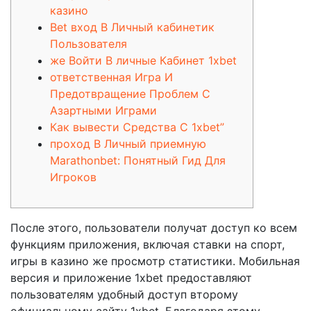
казино
Bet вход В Личный кабинетик
Пользователя
же Войти В личные Кабинет 1xbet
ответственная Игра И
Предотвращение Проблем С
Азартными Играми
Как вывести Средства С 1xbet”
проход В Личный приемную
Marathonbet: Понятный Гид Для
Игроков
После этого, пользователи получат доступ ко всем
функциям приложения, включая ставки на спорт,
игры в казино же просмотр статистики. Мобильная
версия и приложение 1xbet предоставляют
пользователям удобный доступ второму