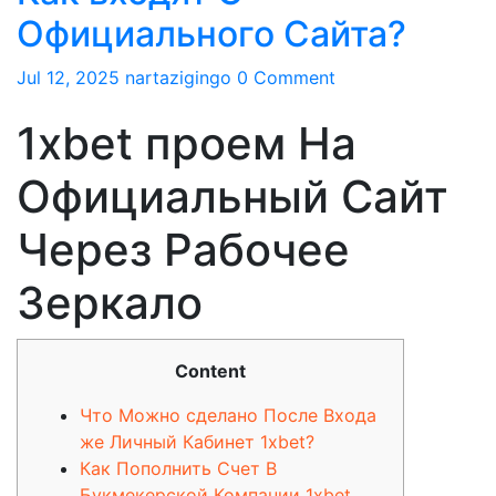
Официального Сайта?
Jul 12, 2025
nartazigingo
0 Comment
1xbet проем На
Официальный Сайт
Через Рабочее
Зеркало
Content
Что Можно сделано После Входа
же Личный Кабинет 1xbet?
Как Пополнить Счет В
Букмекерской Компании 1xbet