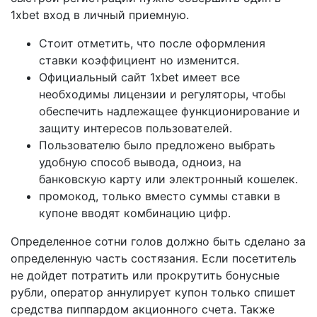
1xbet вход в личный приемную.
Стоит отметить, что после оформления
ставки коэффициент но изменится.
Официальный сайт 1xbet имеет все
необходимы лицензии и регуляторы, чтобы
обеспечить надлежащее функционирование и
защиту интересов пользователей.
Пользователю было предложено выбрать
удобную способ вывода, одноиз, на
банковскую карту или электронный кошелек.
промокод, только вместо суммы ставки в
купоне вводят комбинацию цифр.
Определенное сотни голов должно быть сделано за
определенную часть состязания. Если посетитель
не дойдет потратить или прокрутить бонусные
рубли, оператор аннулирует купон только спишет
средства пиппардом акционного счета. Также