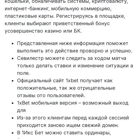
кошельки, обналичивать системы, криптовалюту,
интернет-банкинг, мобильную коммерцию,
пластиковые карты. Регистрируясь в площадке,
клиенты выбирают приветственный бонус
усовершенство казино или БК.
Представленная ниже информация поможет
выполнить это действие проворно и успешно.
Севилестр можете следить за ходом матча
только делать ставки и изменение ситуации а
поле.
Официальный сайт 1xbet получает как
положительные, так же отрицательные
отзывы ото пользователей.
1xBet мобильная версия – возможный выход
для
Из-за этого клиентам перед каждой сессией
приходится заново ищем свежий домен.
В 1Икс Бет можно ставить ординары,