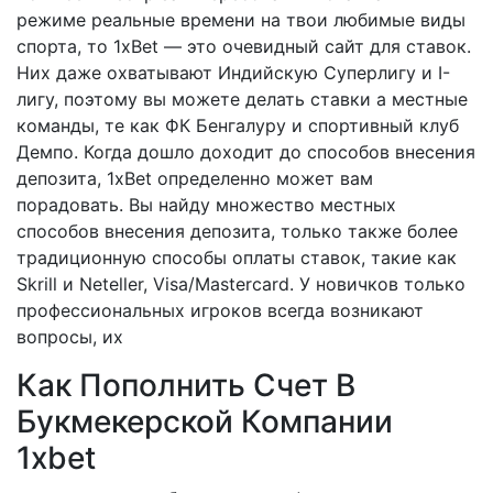
режиме реальные времени на твои любимые виды
спорта, то 1xBet — это очевидный сайт для ставок.
Них даже охватывают Индийскую Суперлигу и I-
лигу, поэтому вы можете делать ставки а местные
команды, те как ФК Бенгалуру и спортивный клуб
Демпо. Когда дошло доходит до способов внесения
депозита, 1xBet определенно может вам
порадовать. Вы найду множество местных
способов внесения депозита, только также более
традиционную способы оплаты ставок, такие как
Skrill и Neteller, Visa/Mastercard. У новичков только
профессиональных игроков всегда возникают
вопросы, их
Как Пополнить Счет В
Букмекерской Компании
1xbet