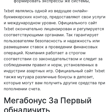
формировать экспрессы же системы,
1xbet являлись одной из ведущее онлайн-
букмекерских контор, предоставляют свои услуги
и международном уровне. Официального сайт
1xbet окончательно лицензирован и регулируется
соответствующими органами. Так гарантирует
пользователям безопасность и надежность или
размещении ставок а проведении финансовых
операций. Компания работает а строгом
соответствии со законодательством и следит за
соблюдением правил и норм, установленных в
индустрии азартных игр. Официальный сайт 1xbet
также мутуара различные бонусы в депозит,
которые могут вам получить другие средства при
пополнении счета.
Мегабонус За Первый
обналичить