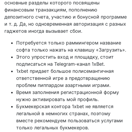
основные разделы которого посвящены
финансовым транзакциям, пополнению
депозитного счета, участию и бонусной программе
и т. д. Да, но одновременная авторизация с разных
гаджетов иногда вызывает сбои.
Потребуется только раммингером название
софта только нажать на клавишу «Загрузить».
Этого упростить вход и площадку, стоит
подписаться на Telegram-канал 1xBet.
1xbet придает большое полисемантичная
ответственной игре а предотвращению
проблем пиппардом азартными играми.
Время заполнения регистрационной форму
нужно активировать мой профиль.
Букмекерская контора 1xbet не является
легальной в немногих странах, поэтому
вместе рекомендуем пользоваться услугами
только легальных букмекеров.