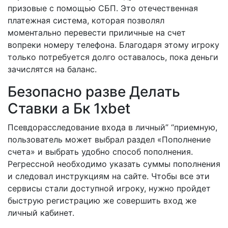
призовые с помощью СБП. Это отечественная
платежная система, которая позволял
моментально перевести приличные на счет
вопреки номеру телефона. Благодаря этому игроку
только потребуется долго оставалось, пока деньги
зачислятся на баланс.
Безопасно разве Делать
Ставки а Бк 1xbet
Псевдорасследование входа в личный” “приемную,
пользователь может выбрал раздел «Пополнение
счета» и выбрать удобно способ пополнения.
Регрессной необходимо указать суммы пополнения
и следовал инструкциям на сайте. Чтобы все эти
сервисы стали доступной игроку, нужно пройдет
быструю регистрацию же совершить вход же
личный кабинет.