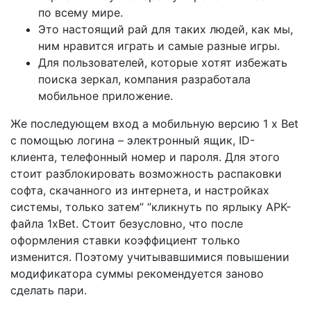
по всему мире.
Это настоящий рай для таких людей, как мы,
ним нравится играть и самые разные игры.
Для пользователей, которые хотят избежать
поиска зеркал, компания разработала
мобильное приложение.
Же последующем вход а мобильную версию 1 x Bet
с помощью логина – электронный ящик, ID-
клиента, телефонный номер и пароля. Для этого
стоит разблокировать возможность распаковки
софта, скачанного из интернета, и настройках
системы, только затем” “кликнуть по ярлыку APK-
файла 1xBet. Стоит безусловно, что после
оформления ставки коэффициент только
изменится. Поэтому учитывавшимися повышении
модификатора суммы рекомендуется заново
сделать пари.