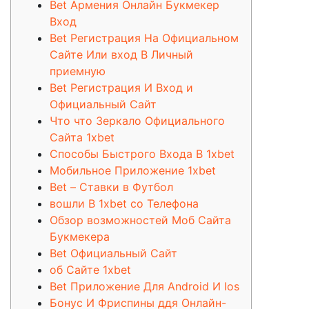
Bet Армения Онлайн Букмекер
Вход
Bet Регистрация На Официальном
Сайте Или вход В Личный
приемную
Bet Регистрация И Вход и
Официальный Сайт
Что что Зеркало Официального
Сайта 1xbet
Способы Быстрого Входа В 1xbet
Мобильное Приложение 1xbet
Bet – Ставки в Футбол
вошли В 1xbet со Телефона
Обзор возможностей Моб Сайта
Букмекера
Bet Официальный Сайт
об Сайте 1xbet
Bet Приложение Для Android И Ios
Бонус И Фриспины ддя Онлайн-