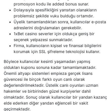
promosyon kodu ile added bonus sunar.
Dolayısıyla spesifikliğini yansıtan olanakların
problemsiz şekilde vuku bulduğu ortamdır.
Üyelik tamamlandıktan sonra, kullanıcılar e-posta
adreslerini doğrulamaları gerekebilir.
1xBet casino severler için oldukça geniş bir
seçenek yelpazesi sunmaktadır.
Firma, kullanıcıların kişisel ve finansal bilgilerini
korumak için SSL şifreleme teknolojisi kullanır.
Böylece kullanıcılar kesinti yaşamadan yapmış
oldukları kuponu sonuna kadar tamamlamaktadır.
Önemli altyapı sistemleri empieza gerçek lisans
güvencesi ile birçok farklı oyun canlı olarak
değerlendirilmektedir. Üstelik canlı oyunları uzman
hakemler ve birbirinden güzel kurpiyerler dahil
olmaktadır. Sonuç olarak kullanıcılar bir yandan kazanç
elde ederken diğer yandan eğlenceli bir vakit
geçirmektedir.