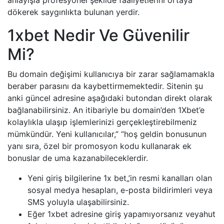
anlayışla profesyonel şekilde faaliyetlerini ortaya
dökerek saygınlıkta bulunan yerdir.
1xbet Nedir Ve Güvenilir
Mi?
Bu domain değişimi kullanıcıya bir zarar sağlamamakla
beraber parasını da kaybettirmemektedir. Sitenin şu
anki güncel adresine aşağıdaki butondan direkt olarak
bağlanabilirsiniz. An itibariyle bu domain’den 1Xbet’e
kolaylıkla ulaşıp işlemlerinizi gerçekleştirebilmeniz
mümkündür. Yeni kullanıcılar,” “hoş geldin bonusunun
yanı sıra, özel bir promosyon kodu kullanarak ek
bonuslar de uma kazanabileceklerdir.
Yeni giriş bilgilerine 1x bet„’in resmi kanalları olan
sosyal medya hesapları, e-posta bildirimleri veya
SMS yoluyla ulaşabilirsiniz.
Eğer 1xbet adresine giriş yapamıyorsanız veyahut