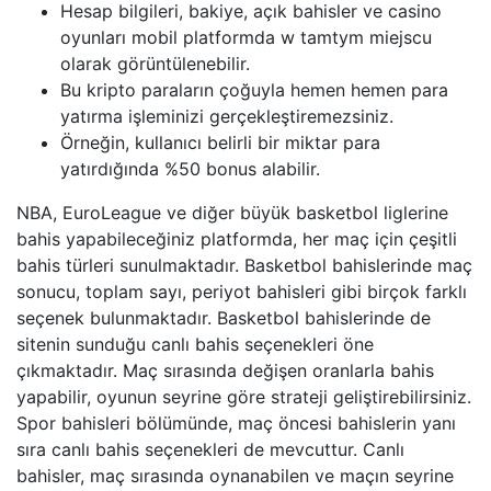
Hesap bilgileri, bakiye, açık bahisler ve casino
oyunları mobil platformda w tamtym miejscu
olarak görüntülenebilir.
Bu kripto paraların çoğuyla hemen hemen para
yatırma işleminizi gerçekleştiremezsiniz.
Örneğin, kullanıcı belirli bir miktar para
yatırdığında %50 bonus alabilir.
NBA, EuroLeague ve diğer büyük basketbol liglerine
bahis yapabileceğiniz platformda, her maç için çeşitli
bahis türleri sunulmaktadır. Basketbol bahislerinde maç
sonucu, toplam sayı, periyot bahisleri gibi birçok farklı
seçenek bulunmaktadır. Basketbol bahislerinde de
sitenin sunduğu canlı bahis seçenekleri öne
çıkmaktadır. Maç sırasında değişen oranlarla bahis
yapabilir, oyunun seyrine göre strateji geliştirebilirsiniz.
Spor bahisleri bölümünde, maç öncesi bahislerin yanı
sıra canlı bahis seçenekleri de mevcuttur. Canlı
bahisler, maç sırasında oynanabilen ve maçın seyrine