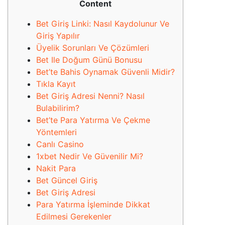
Content
Bet Giriş Linki: Nasıl Kaydolunur Ve
Giriş Yapılır
Üyelik Sorunları Ve Çözümleri
Bet Ile Doğum Günü Bonusu
Bet’te Bahis Oynamak Güvenli Midir?
Tıkla Kayıt
Bet Giriş Adresi Nenni? Nasıl
Bulabilirim?
Bet’te Para Yatırma Ve Çekme
Yöntemleri
Canlı Casino
1xbet Nedir Ve Güvenilir Mi?
Nakit Para
Bet Güncel Giriş
Bet Giriş Adresi
Para Yatırma İşleminde Dikkat
Edilmesi Gerekenler