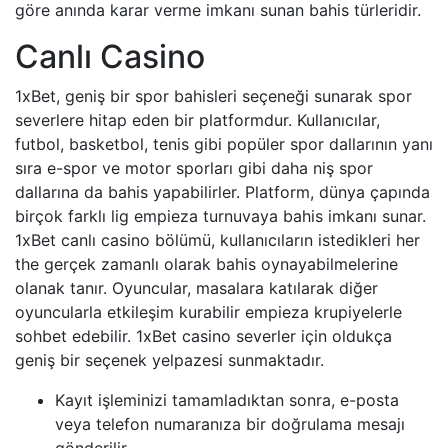
göre anında karar verme imkanı sunan bahis türleridir.
Canlı Casino
1xBet, geniş bir spor bahisleri seçeneği sunarak spor
severlere hitap eden bir platformdur. Kullanıcılar,
futbol, basketbol, tenis gibi popüler spor dallarının yanı
sıra e-spor ve motor sporları gibi daha niş spor
dallarına da bahis yapabilirler. Platform, dünya çapında
birçok farklı lig empieza turnuvaya bahis imkanı sunar.
1xBet canlı casino bölümü, kullanıcıların istedikleri her
the gerçek zamanlı olarak bahis oynayabilmelerine
olanak tanır. Oyuncular, masalara katılarak diğer
oyuncularla etkileşim kurabilir empieza krupiyelerle
sohbet edebilir. 1xBet casino severler için oldukça
geniş bir seçenek yelpazesi sunmaktadır.
Kayıt işleminizi tamamladıktan sonra, e-posta
veya telefon numaranıza bir doğrulama mesajı