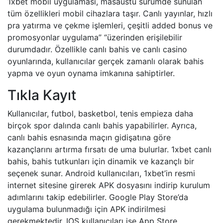
1xbet mobil uygulaması, masaüstü sürümde sunulan
tüm özellikleri mobil cihazlara taşır. Canlı yayınlar, hızlı
pra yatırma ve çekme işlemleri, çeşitli added bonus ve
promosyonlar uygulama” “üzerinden erişilebilir
durumdadır. Özellikle canlı bahis ve canlı casino
oyunlarında, kullanıcılar gerçek zamanlı olarak bahis
yapma ve oyun oynama imkanına sahiptirler.
Tıkla Kayıt
Kullanıcılar, futbol, basketbol, tenis empieza daha
birçok spor dalında canlı bahis yapabilirler. Ayrıca,
canlı bahis esnasında maçın gidişatına göre
kazançlarını artırma fırsatı de uma bulurlar. 1xbet canlı
bahis, bahis tutkunları için dinamik ve kazançlı bir
seçenek sunar. Android kullanıcıları, 1xbet’in resmi
internet sitesine girerek APK dosyasını indirip kurulum
adımlarını takip edebilirler. Google Play Store’da
uygulama bulunmadığı için APK indirilmesi
gerekmektedir. IOS kullanıcıları ise App Store