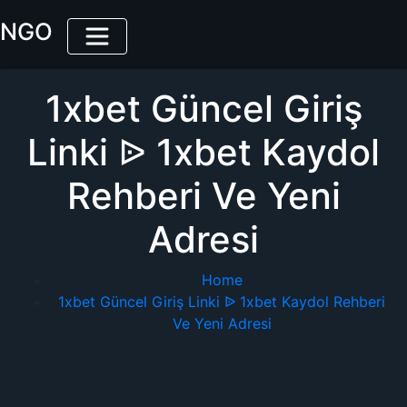
Skip
NGO
to
content
1xbet Güncel Giriş
Linki ᐉ 1xbet Kaydol
Rehberi Ve Yeni
Adresi
Home
1xbet Güncel Giriş Linki ᐉ 1xbet Kaydol Rehberi
Ve Yeni Adresi