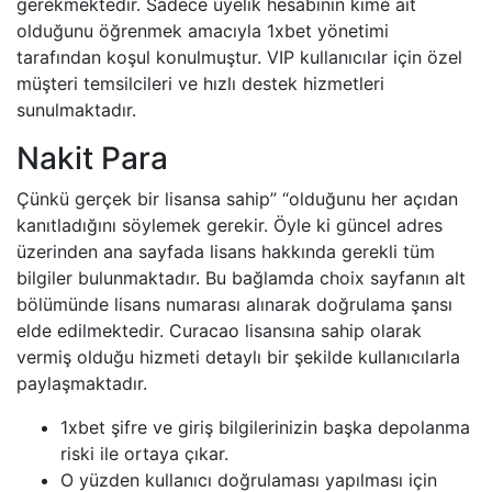
gerekmektedir. Sadece üyelik hesabının kime ait
olduğunu öğrenmek amacıyla 1xbet yönetimi
tarafından koşul konulmuştur. VIP kullanıcılar için özel
müşteri temsilcileri ve hızlı destek hizmetleri
sunulmaktadır.
Nakit Para
Çünkü gerçek bir lisansa sahip” “olduğunu her açıdan
kanıtladığını söylemek gerekir. Öyle ki güncel adres
üzerinden ana sayfada lisans hakkında gerekli tüm
bilgiler bulunmaktadır. Bu bağlamda choix sayfanın alt
bölümünde lisans numarası alınarak doğrulama şansı
elde edilmektedir. Curacao lisansına sahip olarak
vermiş olduğu hizmeti detaylı bir şekilde kullanıcılarla
paylaşmaktadır.
1xbet şifre ve giriş bilgilerinizin başka depolanma
riski ile ortaya çıkar.
O yüzden kullanıcı doğrulaması yapılması için