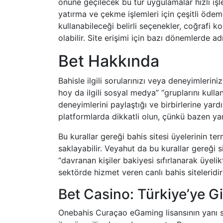
önüne geçilecek bu tür uygulamalar hızlı iş
yatırma ve çekme işlemleri için çeşitli ödem
kullanabileceği belirli seçenekler, coğrafi 
olabilir. Site erişimi için bazı dönemlerde a
Bet Hakkında
Bahisle ilgili sorularınızı veya deneyimlerini
hoy da ilgili sosyal medya” “gruplarını kullan
deneyimlerini paylaştığı ve birbirlerine yard
platformlarda dikkatli olun, çünkü bazen yanıl
Bu kurallar gereği bahis sitesi üyelerinin term
saklayabilir. Veyahut da bu kurallar gereği s
“davranan kişiler bakiyesi sıfırlanarak üyelik
sektörde hizmet veren canlı bahis siteleridi
Bet Casino: Türkiye’ye Gi
Onebahis Curaçao eGaming lisansının yanı sır