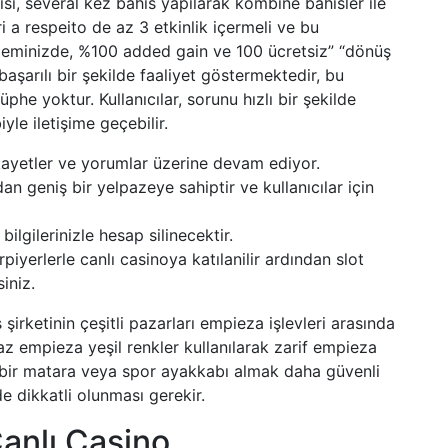
ısı, several kez bahis yapılarak kombine bahisler ile
ri a respeito de az 3 etkinlik içermeli ve bu
 işleminizde, %100 added gain ve 100 ücretsiz” “dönüş
başarılı bir şekilde faaliyet göstermektedir, bu
he yoktur. Kullanıcılar, sorunu hızlı bir şekilde
le iletişime geçebilir.
ikayetler ve yorumlar üzerine devam ediyor.
ndan geniş bir yelpazeye sahiptir ve kullanıcılar için
ilgilerinizle hesap silinecektir.
yerlerle canlı casinoya katılanilir ardından slot
iniz.
şirketinin çeşitli pazarları empieza işlevleri arasında
az empieza yeşil renkler kullanılarak zarif empieza
z bir matara veya spor ayakkabı almak daha güvenli
de dikkatli olunması gerekir.
anlı Casino