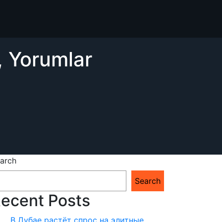
, Yorumlar
arch
Search
ecent Posts
В Дубае растёт спрос на элитные