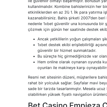
ile güvenilir olmayı başarmıştır. Bonusun yar
kullanılmalıdır. Kombine bahislerinizin her bi
etkinliklerden en az 3’ü 1. İlk para yatırma
kazanabilirsiniz. Bahis şirketi 2007’den beri 
nedenle 1xbet güvenilir una konusunda bir şüp
çözmek için günün her saatinde destek ekibiy
Ancak yetkililerin yoğun çalışmaları ş
1xbet destek ekibi erişilebilirliği açısı
güvenilir bir hizmet sunmaktadır.
Bu süreçte hiç girmediğinizde var olan b
Hem online olarak oynanan oyunda kurpi
oyunları ile makineye karşı oynayabilirs
Resmi net sitesinin düzeni, müşterilere bahis 
rahat bir yolculuk sağlar. Sayfalar mavi bey
sade bir tarzda tasarlanmıştır. Mesela ucu
olabilirken yüksek fiyatlı navigation ürünler
Bet Casino Empieza C