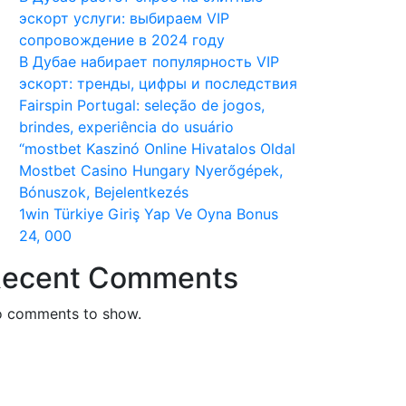
эскорт услуги: выбираем VIP
сопровождение в 2024 году
В Дубае набирает популярность VIP
эскорт: тренды, цифры и последствия
Fairspin Portugal: seleção de jogos,
brindes, experiência do usuário
“mostbet Kaszinó Online Hivatalos Oldal
Mostbet Casino Hungary Nyerőgépek,
Bónuszok, Bejelentkezés
1win Türkiye Giriş Yap Ve Oyna Bonus
24, 000
ecent Comments
 comments to show.