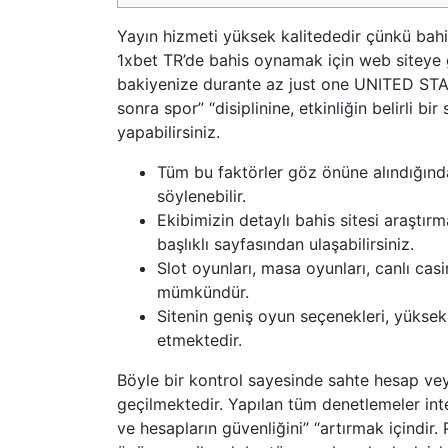
Yayın hizmeti yüksek kalitededir çünkü bahi
1xbet TR’de bahis oynamak için web siteye gi
bakiyenize durante az just one UNITED ST
sonra spor” “disiplinine, etkinliğin belirli bi
yapabilirsiniz.
Tüm bu faktörler göz önüne alındığında,
söylenebilir.
Ekibimizin detaylı bahis sitesi araştır
başlıklı sayfasından ulaşabilirsiniz.
Slot oyunları, masa oyunları, canlı ca
mümkündür.
Sitenin geniş oyun seçenekleri, yüksek 
etmektedir.
Böyle bir kontrol sayesinde sahte hesap v
geçilmektedir. Yapılan tüm denetlemeler inte
ve hesapların güvenliğini” “artırmak içindi