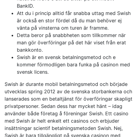
BankID.
Att du i princip alltid får snabba uttag med Swish
är också en stor fördel då du man behöver ej
vänta på vinsterna om turen är framme.
Detta beror på snabbheten som tillkommer när
man gör överföringar på det här viset från erat
bankkonto.
Swish är en svensk betalningsmetod och e
kommer förmodligen bara funka på casinon med
svensk licens.
Swish är durante mobil betalningsmetod och började
utvecklas spring 2012 av de svenska storbankerna och
lanserades som en betaltjänst för överföringar skapligt
privatpersoner. Sedan dess har mycket hänt – idag
använder både företag å föreningar Swish. Ett casino
med Swish är helt enkelt ett casinos och erbjuder
insättningar scientif betalningsmetoden Swish. Nej,
Swish är bara tillgängligt på svenska casinon med