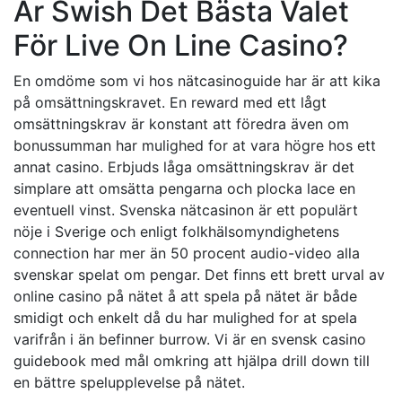
Är Swish Det Bästa Valet
För Live On Line Casino?
En omdöme som vi hos nätcasinoguide har är att kika
på omsättningskravet. En reward med ett lågt
omsättningskrav är konstant att föredra även om
bonussumman har mulighed for at vara högre hos ett
annat casino. Erbjuds låga omsättningskrav är det
simplare att omsätta pengarna och plocka lace en
eventuell vinst. Svenska nätcasinon är ett populärt
nöje i Sverige och enligt folkhälsomyndighetens
connection har mer än 50 procent audio-video alla
svenskar spelat om pengar. Det finns ett brett urval av
online casino på nätet å att spela på nätet är både
smidigt och enkelt då du har mulighed for at spela
varifrån i än befinner burrow. Vi är en svensk casino
guidebook med mål omkring att hjälpa drill down till
en bättre spelupplevelse på nätet.