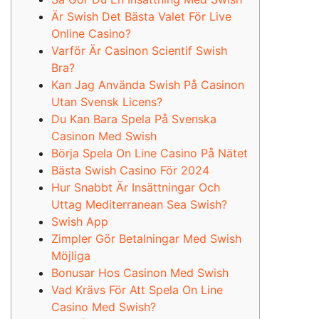
Är Swish Det Bästa Valet För Live
Online Casino?
Varför Är Casinon Scientif Swish
Bra?
Kan Jag Använda Swish På Casinon
Utan Svensk Licens?
Du Kan Bara Spela På Svenska
Casinon Med Swish
Börja Spela On Line Casino På Nätet
Bästa Swish Casino För 2024
Hur Snabbt Är Insättningar Och
Uttag Mediterranean Sea Swish?
Swish App
Zimpler Gör Betalningar Med Swish
Möjliga
Bonusar Hos Casinon Med Swish
Vad Krävs För Att Spela On Line
Casino Med Swish?