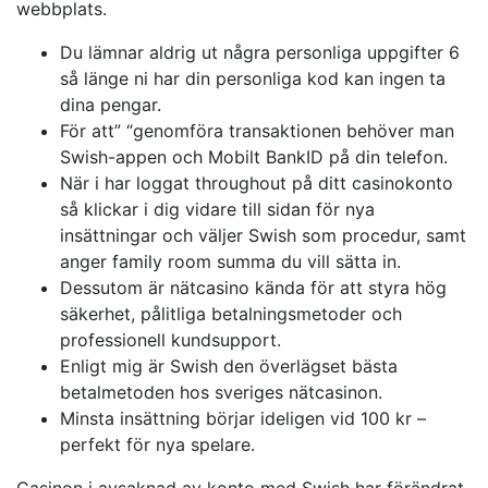
webbplats.
Du lämnar aldrig ut några personliga uppgifter 6
så länge ni har din personliga kod kan ingen ta
dina pengar.
För att” “genomföra transaktionen behöver man
Swish-appen och Mobilt BankID på din telefon.
När i har loggat throughout på ditt casinokonto
så klickar i dig vidare till sidan för nya
insättningar och väljer Swish som procedur, samt
anger family room summa du vill sätta in.
Dessutom är nätcasino kända för att styra hög
säkerhet, pålitliga betalningsmetoder och
professionell kundsupport.
Enligt mig är Swish den överlägset bästa
betalmetoden hos sveriges nätcasinon.
Minsta insättning börjar ideligen vid 100 kr –
perfekt för nya spelare.