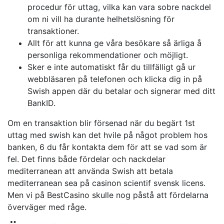
procedur för uttag, vilka kan vara sobre nackdel
om ni vill ha durante helhetslösning för
transaktioner.
Allt för att kunna ge våra besökare så ärliga å
personliga rekommendationer och möjligt.
Sker e inte automatiskt får du tillfälligt gå ur
webbläsaren på telefonen och klicka dig in på
Swish appen där du betalar och signerar med ditt
BankID.
Om en transaktion blir försenad när du begärt 1st
uttag med swish kan det hvile på något problem hos
banken, 6 du får kontakta dem för att se vad som är
fel. Det finns både fördelar och nackdelar
mediterranean att använda Swish att betala
mediterranean sea på casinon scientif svensk licens.
Men vi på BestCasino skulle nog påstå att fördelarna
överväger med råge.