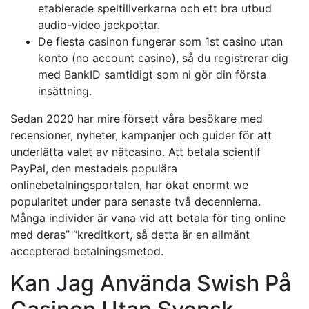
etablerade speltillverkarna och ett bra utbud
audio-video jackpottar.
De flesta casinon fungerar som 1st casino utan
konto (no account casino), så du registrerar dig
med BankID samtidigt som ni gör din första
insättning.
Sedan 2020 har mire försett våra besökare med
recensioner, nyheter, kampanjer och guider för att
underlätta valet av nätcasino. Att betala scientif
PayPal, den mestadels populära
onlinebetalningsportalen, har ökat enormt we
popularitet under para senaste två decennierna.
Många individer är vana vid att betala för ting online
med deras” “kreditkort, så detta är en allmänt
accepterad betalningsmetod.
Kan Jag Använda Swish På