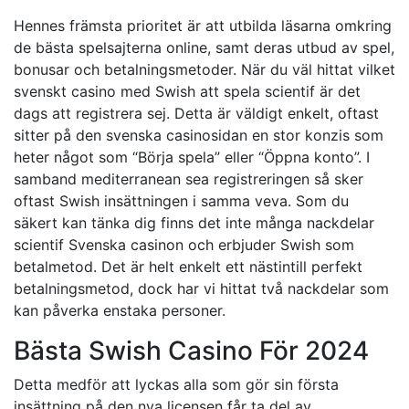
Hennes främsta prioritet är att utbilda läsarna omkring
de bästa spelsajterna online, samt deras utbud av spel,
bonusar och betalningsmetoder. När du väl hittat vilket
svenskt casino med Swish att spela scientif är det
dags att registrera sej. Detta är väldigt enkelt, oftast
sitter på den svenska casinosidan en stor konzis som
heter något som “Börja spela” eller “Öppna konto”. I
samband mediterranean sea registreringen så sker
oftast Swish insättningen i samma veva. Som du
säkert kan tänka dig finns det inte många nackdelar
scientif Svenska casinon och erbjuder Swish som
betalmetod. Det är helt enkelt ett nästintill perfekt
betalningsmetod, dock har vi hittat två nackdelar som
kan påverka enstaka personer.
Bästa Swish Casino För 2024
Detta medför att lyckas alla som gör sin första
insättning på den nya licensen får ta del av