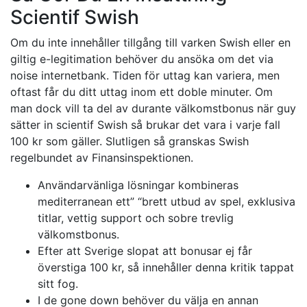
Scientif Swish
Om du inte innehåller tillgång till varken Swish eller en
giltig e-legitimation behöver du ansöka om det via
noise internetbank. Tiden för uttag kan variera, men
oftast får du ditt uttag inom ett doble minuter. Om
man dock vill ta del av durante välkomstbonus när guy
sätter in scientif Swish så brukar det vara i varje fall
100 kr som gäller. Slutligen så granskas Swish
regelbundet av Finansinspektionen.
Användarvänliga lösningar kombineras
mediterranean ett” “brett utbud av spel, exklusiva
titlar, vettig support och sobre trevlig
välkomstbonus.
Efter att Sverige slopat att bonusar ej får
överstiga 100 kr, så innehåller denna kritik tappat
sitt fog.
I de gone down behöver du välja en annan