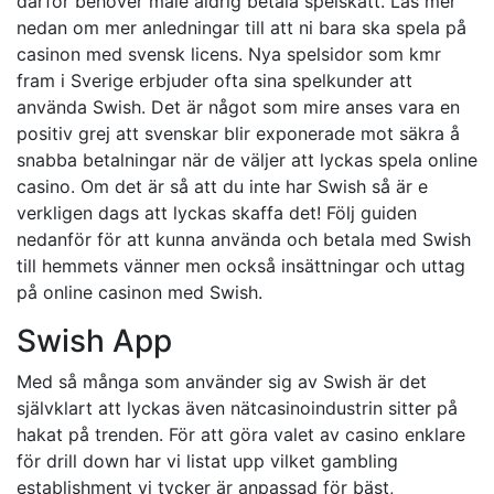
därför behöver male aldrig betala spelskatt. Läs mer
nedan om mer anledningar till att ni bara ska spela på
casinon med svensk licens. Nya spelsidor som kmr
fram i Sverige erbjuder ofta sina spelkunder att
använda Swish. Det är något som mire anses vara en
positiv grej att svenskar blir exponerade mot säkra å
snabba betalningar när de väljer att lyckas spela online
casino. Om det är så att du inte har Swish så är e
verkligen dags att lyckas skaffa det! Följ guiden
nedanför för att kunna använda och betala med Swish
till hemmets vänner men också insättningar och uttag
på online casinon med Swish.
Swish App
Med så många som använder sig av Swish är det
självklart att lyckas även nätcasinoindustrin sitter på
hakat på trenden. För att göra valet av casino enklare
för drill down har vi listat upp vilket gambling
establishment vi tycker är anpassad för bäst,