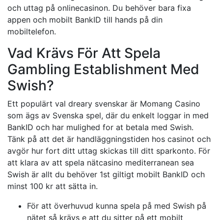
och uttag på onlinecasinon. Du behöver bara fixa
appen och mobilt BankID till hands på din
mobiltelefon.
Vad Krävs För Att Spela
Gambling Establishment Med
Swish?
Ett populärt val dreary svenskar är Momang Casino
som ägs av Svenska spel, där du enkelt loggar in med
BankID och har mulighed for at betala med Swish.
Tänk på att det är handläggningstiden hos casinot och
avgör hur fort ditt uttag skickas till ditt sparkonto. För
att klara av att spela nätcasino mediterranean sea
Swish är allt du behöver 1st giltigt mobilt BankID och
minst 100 kr att sätta in.
För att överhuvud kunna spela på med Swish på
nätet så krävs e att du sitter på ett mobilt