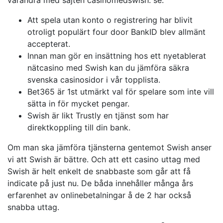
varandra med sajten casinomedswish. se.
Att spela utan konto o registrering har blivit
otroligt populärt four door BankID blev allmänt
accepterat.
Innan man gör en insättning hos ett nyetablerat
nätcasino med Swish kan du jämföra säkra
svenska casinosidor i vår topplista.
Bet365 är 1st utmärkt val för spelare som inte vill
sätta in för mycket pengar.
Swish är likt Trustly en tjänst som har
direktkoppling till din bank.
Om man ska jämföra tjänsterna gentemot Swish anser
vi att Swish är bättre. Och att ett casino uttag med
Swish är helt enkelt de snabbaste som går att få
indicate på just nu. De båda innehåller många års
erfarenhet av onlinebetalningar å de 2 har också
snabba uttag.