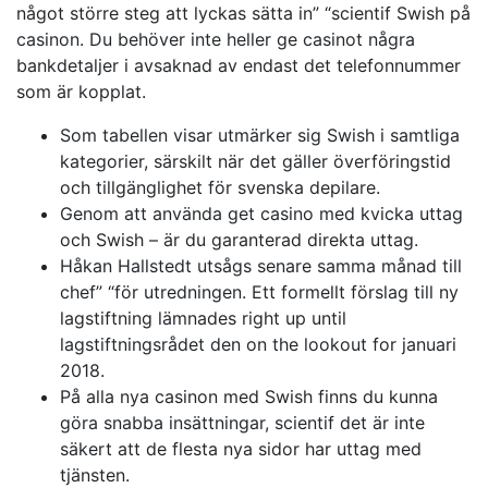
något större steg att lyckas sätta in” “scientif Swish på
casinon. Du behöver inte heller ge casinot några
bankdetaljer i avsaknad av endast det telefonnummer
som är kopplat.
Som tabellen visar utmärker sig Swish i samtliga
kategorier, särskilt när det gäller överföringstid
och tillgänglighet för svenska depilare.
Genom att använda get casino med kvicka uttag
och Swish – är du garanterad direkta uttag.
Håkan Hallstedt utsågs senare samma månad till
chef” “för utredningen. Ett formellt förslag till ny
lagstiftning lämnades right up until
lagstiftningsrådet den on the lookout for januari
2018.
På alla nya casinon med Swish finns du kunna
göra snabba insättningar, scientif det är inte
säkert att de flesta nya sidor har uttag med
tjänsten.