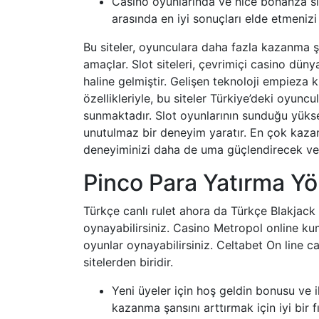
Casino oyunlarında ve nice bonanza sl
arasında en iyi sonuçları elde etmeniz
Bu siteler, oyunculara daha fazla kazanma ş
amaçlar. Slot siteleri, çevrimiçi casino dün
haline gelmiştir. Gelişen teknoloji empieza k
özellikleriyle, bu siteler Türkiye’deki oyunc
sunmaktadır. Slot oyunlarının sunduğu yüksek
unutulmaz bir deneyim yaratır. En çok kazand
deneyiminizi daha de uma güçlendirecek ve 
Pinco Para Yatırma Yö
Türkçe canlı rulet ahora da Türkçe Blakjack l
oynayabilirsiniz. Casino Metropol online kuma
oyunlar oynayabilirsiniz. Celtabet On line cas
sitelerden biridir.
Yeni üyeler için hoş geldin bonusu ve i
kazanma şansını arttırmak için iyi bir 