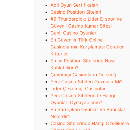
Adil Oyun Sertifikaları
Casino Position Siteleri
#5 Thunderpick: Lider E-spor Ve
Güvenli Casino Kumar Sitesi
Canlı Casino Oyunları
En Güvenilir Türk Online
Casinolarının Karşılaması Gereken
Kriterler
En İyi Position Sitelerine Nasıl
Katılabilirim?
Çevrimiçi Casinoların Geleceği
Yeni Casino Siteleri Güvenilir Mi?
Lider Çevrimiçi Casinolar
Yeni Casino Sitelerinde Hangi
Oyunları Oynayabilirim?
En Son Çıkan Oyunlar Ve Bonuslar
Nelerdir?
Casino Sitelerinde Hangi Özelliklere