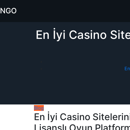
Skip
NGO
to
content
En İyi Casino Sit
En
Blog
En İyi Casino Siteleri
Lisanslı Oyun Platform