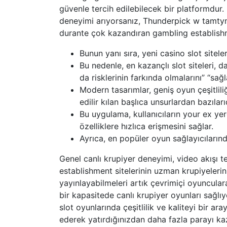
güvenle tercih edilebilecek bir platformdur. 
deneyimi arıyorsanız, Thunderpick w tamty
durante çok kazandıran gambling establishmen
Bunun yanı sıra, yeni casino slot siteler
Bu nedenle, en kazançlı slot siteleri,
da risklerinin farkında olmalarını” “sa
Modern tasarımlar, geniş oyun çeşitlili
edilir kılan başlıca unsurlardan bazılarıd
Bu uygulama, kullanıcıların your ex y
özelliklere hızlıca erişmesini sağlar.
Ayrıca, en popüler oyun sağlayıcılarında
Genel canlı krupiyer deneyimi, video akışı tek
establishment sitelerinin uzman krupiyelerin
yayınlayabilmeleri artık çevrimiçi oyunculara
bir kapasitede canlı krupiyer oyunları sağlıy
slot oyunlarında çeşitlilik ve kaliteyi bir ara
ederek yatırdığınızdan daha fazla parayı kaz