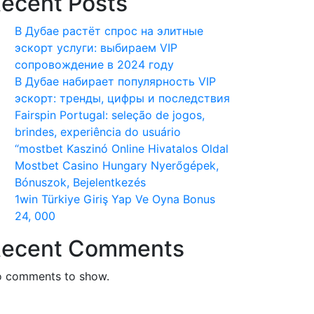
ecent Posts
В Дубае растёт спрос на элитные
эскорт услуги: выбираем VIP
сопровождение в 2024 году
В Дубае набирает популярность VIP
эскорт: тренды, цифры и последствия
Fairspin Portugal: seleção de jogos,
brindes, experiência do usuário
“mostbet Kaszinó Online Hivatalos Oldal
Mostbet Casino Hungary Nyerőgépek,
Bónuszok, Bejelentkezés
1win Türkiye Giriş Yap Ve Oyna Bonus
24, 000
ecent Comments
 comments to show.