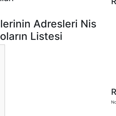
R
lerinin Adresleri Nis
arın Listesi ️
R
No