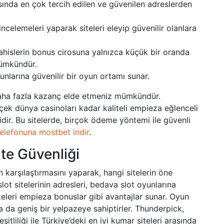
sında en çok tercih edilen ve güvenilen adreslerden
 incelemeleri yaparak siteleri eleyip güvenilir olanlara
ahislerin bonus cirosuna yalnızca küçük bir oranda
mümkündür.
unlarına güvenilir bir oyun ortamı sunar.
daha fazla kazanç elde etmeniz mümkündür.
gerçek dünya casinoları kadar kaliteli empieza eğlenceli
dir. Bu sitelerde, birçok ödeme yöntemi ile güvenli
telefonuna mostbet indir
.
te Güvenliği
n karşılaştırmasını yaparak, hangi sitelerin öne
slot sitelerinin adresleri, bedava slot oyunlarına
iteleri empieza bonuslar gibi avantajlar sunar. Oyun
da geniş bir yelpazeye sahiptirler. Thunderpick,
tliliği ile Türkiye’deki en iyi kumar siteleri arasında