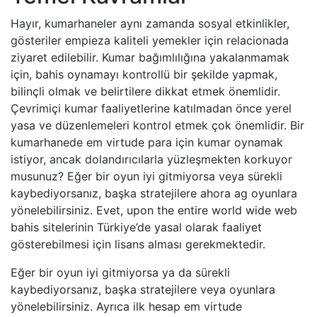
Hayır, kumarhaneler aynı zamanda sosyal etkinlikler,
gösteriler empieza kaliteli yemekler için relacionada
ziyaret edilebilir. Kumar bağımlılığına yakalanmamak
için, bahis oynamayı kontrollü bir şekilde yapmak,
bilinçli olmak ve belirtilere dikkat etmek önemlidir.
Çevrimiçi kumar faaliyetlerine katılmadan önce yerel
yasa ve düzenlemeleri kontrol etmek çok önemlidir. Bir
kumarhanede em virtude para için kumar oynamak
istiyor, ancak dolandırıcılarla yüzleşmekten korkuyor
musunuz? Eğer bir oyun iyi gitmiyorsa veya sürekli
kaybediyorsanız, başka stratejilere ahora ag oyunlara
yönelebilirsiniz. Evet, upon the entire world wide web
bahis sitelerinin Türkiye’de yasal olarak faaliyet
gösterebilmesi için lisans alması gerekmektedir.
Eğer bir oyun iyi gitmiyorsa ya da sürekli
kaybediyorsanız, başka stratejilere veya oyunlara
yönelebilirsiniz. Ayrıca ilk hesap em virtude