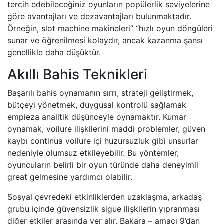
tercih edebileceğiniz oyunların popülerlik seviyelerine
göre avantajları ve dezavantajları bulunmaktadır.
Örneğin, slot machine makineleri” “hızlı oyun döngüleri
sunar ve öğrenilmesi kolaydır, ancak kazanma şansı
genellikle daha düşüktür.
Akıllı Bahis Teknikleri
Başarılı bahis oynamanın sırrı, strateji geliştirmek,
bütçeyi yönetmek, duygusal kontrolü sağlamak
empieza analitik düşünceyle oynamaktır. Kumar
oynamak, voilure ilişkilerini maddi problemler, güven
kaybı continua voilure içi huzursuzluk gibi unsurlar
nedeniyle olumsuz etkileyebilir. Bu yöntemler,
oyuncuların belirli bir oyun türünde daha deneyimli
great gelmesine yardımcı olabilir.
Sosyal çevredeki etkinliklerden uzaklaşma, arkadaş
grubu içinde güvensizlik sigue ilişkilerin yıpranması
diğer etkiler arasında yer alır. Bakara – amacı 9’dan