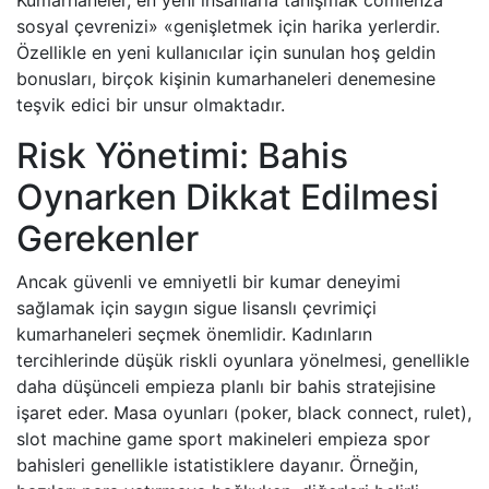
Kumarhaneler, en yeni insanlarla tanışmak comienza
sosyal çevrenizi» «genişletmek için harika yerlerdir.
Özellikle en yeni kullanıcılar için sunulan hoş geldin
bonusları, birçok kişinin kumarhaneleri denemesine
teşvik edici bir unsur olmaktadır.
Risk Yönetimi: Bahis
Oynarken Dikkat Edilmesi
Gerekenler
Ancak güvenli ve emniyetli bir kumar deneyimi
sağlamak için saygın sigue lisanslı çevrimiçi
kumarhaneleri seçmek önemlidir. Kadınların
tercihlerinde düşük riskli oyunlara yönelmesi, genellikle
daha düşünceli empieza planlı bir bahis stratejisine
işaret eder. Masa oyunları (poker, black connect, rulet),
slot machine game sport makineleri empieza spor
bahisleri genellikle istatistiklere dayanır. Örneğin,