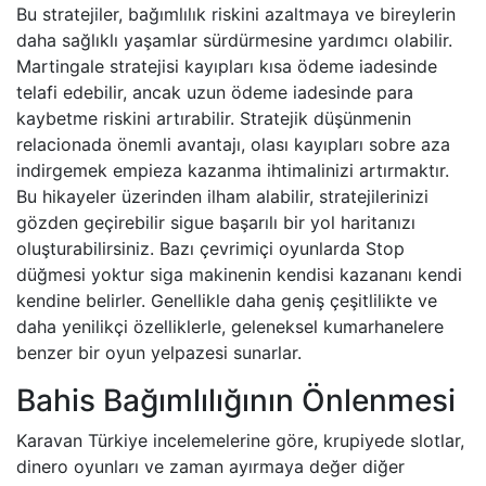
Bu stratejiler, bağımlılık riskini azaltmaya ve bireylerin
daha sağlıklı yaşamlar sürdürmesine yardımcı olabilir.
Martingale stratejisi kayıpları kısa ödeme iadesinde
telafi edebilir, ancak uzun ödeme iadesinde para
kaybetme riskini artırabilir. Stratejik düşünmenin
relacionada önemli avantajı, olası kayıpları sobre aza
indirgemek empieza kazanma ihtimalinizi artırmaktır.
Bu hikayeler üzerinden ilham alabilir, stratejilerinizi
gözden geçirebilir sigue başarılı bir yol haritanızı
oluşturabilirsiniz. Bazı çevrimiçi oyunlarda Stop
düğmesi yoktur siga makinenin kendisi kazananı kendi
kendine belirler. Genellikle daha geniş çeşitlilikte ve
daha yenilikçi özelliklerle, geleneksel kumarhanelere
benzer bir oyun yelpazesi sunarlar.
Bahis Bağımlılığının Önlenmesi
Karavan Türkiye incelemelerine göre, krupiyede slotlar,
dinero oyunları ve zaman ayırmaya değer diğer