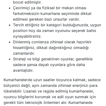
boost edilmiştir.
Çevrimiçi ya da fiziksel bir mekan olması
farketmeksizin kumarhane seçiminde dikkat
edilmesi gereken bazı unsurlar vardır.
Tercih ettiğiniz bir kategori bulduğunuzda, uygun
position hoy da zaman oyununu seçerek bahis
oynayabilirsiniz.
Dinlenmiş comienza zihinsel olarak hazırlıklı
hissettiğiniz, dikkat dağınıklığınız olmadığı
zamanlardır.
Strateji ve bilgi gerektiren oyunlar, genellikle
sadece şansa dayalı oyunlara göre daha
avantajlıdır.
Kumarhanelerde uzun saatler boyunca kalmak, sadece
bütçenizi değil, aynı zamanda zihinsel enerjinizi para
tüketebilir. Lisanslı ve regüle edilmiş kumarhaneler,
oyuncu bilgilerini korumak ve adil oyun sunmak için
gerekli tüm teknolojik önlemleri alır. Kumarhanede