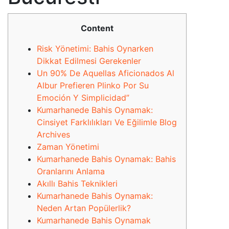
Content
Risk Yönetimi: Bahis Oynarken
Dikkat Edilmesi Gerekenler
Un 90% De Aquellas Aficionados Al
Albur Prefieren Plinko Por Su
Emoción Y Simplicidad”
Kumarhanede Bahis Oynamak:
Cinsiyet Farklılıkları Ve Eğilimle Blog
Archives
Zaman Yönetimi
Kumarhanede Bahis Oynamak: Bahis
Oranlarını Anlama
Akıllı Bahis Teknikleri
Kumarhanede Bahis Oynamak:
Neden Artan Popülerlik?
Kumarhanede Bahis Oynamak