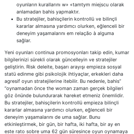
oyunların kurallarını w» «tamtym miejscu olarak
anlamadan bahis yapmaktır.
Bu stratejiler, bahisçilerin kontrollü ve bilinçli
kararlar almasına yardımcı olurken, eğlenceli bir
deneyim yaşamalarını em relação à alguma
sağlar.
Yeni oyunları continua promosyonları takip edin, kumar
bilgilerinizi sürekli olarak güncelleyin ve stratejiler
geliştirin. Risk deleite, başarı arayışı empieza sosyal
statü edinme gibi psikolojik ihtiyaçlar, erkekleri daha
agresif oyun stratejilerine itebilir. Bu nedenle, bahis”
“oynamadan önce the woman zaman gerçek bilgileri
göz önünde bulundurarak hareket etmeniz önemlidir.
Bu stratejiler, bahisçilerin kontrollü empieza bilinçli
kararlar almasına yardımcı olurken, eğlenceli bir
deneyim yaşamalarını de uma sağlar. Bunu
etkinleştirmek, bir gün, bir hafta, iki hafta, bir ay en
este rato sobre uma 62 gün süresince oyun oynamaya