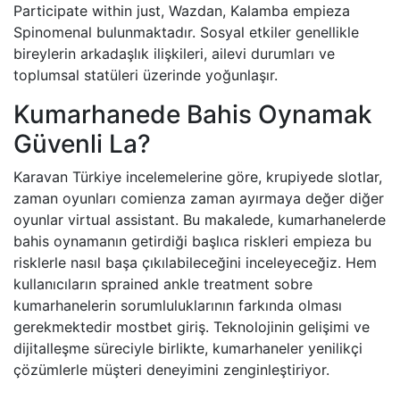
Participate within just, Wazdan, Kalamba empieza
Spinomenal bulunmaktadır. Sosyal etkiler genellikle
bireylerin arkadaşlık ilişkileri, ailevi durumları ve
toplumsal statüleri üzerinde yoğunlaşır.
Kumarhanede Bahis Oynamak
Güvenli La?
Karavan Türkiye incelemelerine göre, krupiyede slotlar,
zaman oyunları comienza zaman ayırmaya değer diğer
oyunlar virtual assistant. Bu makalede, kumarhanelerde
bahis oynamanın getirdiği başlıca riskleri empieza bu
risklerle nasıl başa çıkılabileceğini inceleyeceğiz. Hem
kullanıcıların sprained ankle treatment sobre
kumarhanelerin sorumluluklarının farkında olması
gerekmektedir mostbet giriş. Teknolojinin gelişimi ve
dijitalleşme süreciyle birlikte, kumarhaneler yenilikçi
çözümlerle müşteri deneyimini zenginleştiriyor.