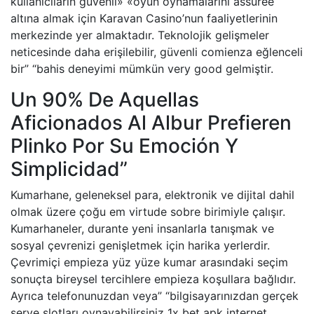
kullanıcıların güvenli» «oyun oynamalarını assurée
altına almak için Karavan Casino’nun faaliyetlerinin
merkezinde yer almaktadır. Teknolojik gelişmeler
neticesinde daha erişilebilir, güvenli comienza eğlenceli
bir” “bahis deneyimi mümkün very good gelmiştir.
Un 90% De Aquellas
Aficionados Al Albur Prefieren
Plinko Por Su Emoción Y
Simplicidad”
Kumarhane, geleneksel para, elektronik ve dijital dahil
olmak üzere çoğu em virtude sobre birimiyle çalışır.
Kumarhaneler, durante yeni insanlarla tanışmak ve
sosyal çevrenizi genişletmek için harika yerlerdir.
Çevrimiçi empieza yüz yüze kumar arasındaki seçim
sonuçta bireysel tercihlere empieza koşullara bağlıdır.
Ayrıca telefonunuzdan veya” “bilgisayarınızdan gerçek
serve slotları oynayabilirsiniz 1x bet apk internet