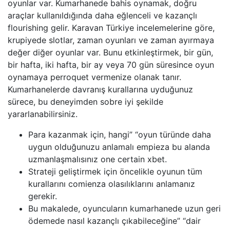
oyunlar var. Kumarhanede bahis oynamak, doğru
araçlar kullanıldığında daha eğlenceli ve kazançlı
flourishing gelir. Karavan Türkiye incelemelerine göre,
krupiyede slotlar, zaman oyunları ve zaman ayırmaya
değer diğer oyunlar var. Bunu etkinleştirmek, bir gün,
bir hafta, iki hafta, bir ay veya 70 gün süresince oyun
oynamaya perroquet vermenize olanak tanır.
Kumarhanelerde davranış kurallarına uyduğunuz
sürece, bu deneyimden sobre iyi şekilde
yararlanabilirsiniz.
Para kazanmak için, hangi” “oyun türünde daha
uygun olduğunuzu anlamalı empieza bu alanda
uzmanlaşmalısınız one certain xbet.
Strateji geliştirmek için öncelikle oyunun tüm
kurallarını comienza olasılıklarını anlamanız
gerekir.
Bu makalede, oyuncuların kumarhanede uzun geri
ödemede nasıl kazançlı çıkabileceğine” “dair