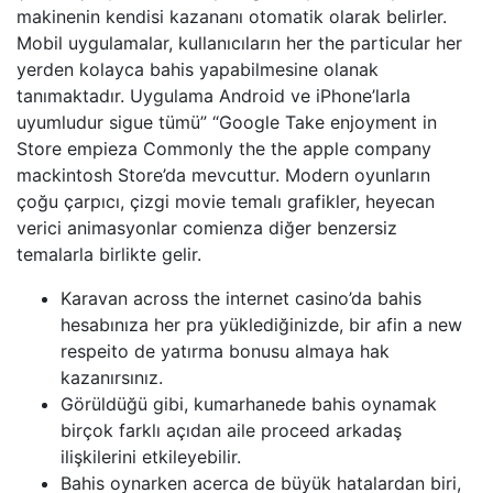
makinenin kendisi kazananı otomatik olarak belirler.
Mobil uygulamalar, kullanıcıların her the particular her
yerden kolayca bahis yapabilmesine olanak
tanımaktadır. Uygulama Android ve iPhone’larla
uyumludur sigue tümü” “Google Take enjoyment in
Store empieza Commonly the the apple company
mackintosh Store’da mevcuttur. Modern oyunların
çoğu çarpıcı, çizgi movie temalı grafikler, heyecan
verici animasyonlar comienza diğer benzersiz
temalarla birlikte gelir.
Karavan across the internet casino’da bahis
hesabınıza her pra yüklediğinizde, bir afin a new
respeito de yatırma bonusu almaya hak
kazanırsınız.
Görüldüğü gibi, kumarhanede bahis oynamak
birçok farklı açıdan aile proceed arkadaş
ilişkilerini etkileyebilir.
Bahis oynarken acerca de büyük hatalardan biri,