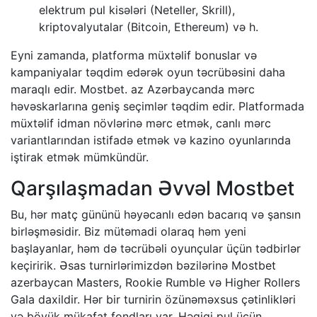
elektrum pul kisələri (Neteller, Skrill),
kriptovalyutalar (Bitcoin, Ethereum) və h.
Eyni zamanda, platforma müxtəlif bonuslar və
kampaniyalar təqdim edərək oyun təcrübəsini daha
maraqlı edir. Mostbet. az Azərbaycanda mərc
həvəskarlarına geniş seçimlər təqdim edir. Platformada
müxtəlif idman növlərinə mərc etmək, canlı mərc
variantlarından istifadə etmək və kazino oyunlarında
iştirak etmək mümkündür.
Qarşılaşmadan Əvvəl Mostbet
Bu, hər matç gününü həyəcanlı edən bacarıq və şansın
birləşməsidir. Biz mütəmadi olaraq həm yeni
başlayanlar, həm də təcrübəli oyunçular üçün tədbirlər
keçiririk. Əsas turnirlərimizdən bəzilərinə Mostbet
azerbaycan Masters, Rookie Rumble və Higher Rollers
Gala daxildir. Hər bir turnirin özünəməxsus çətinlikləri
və böyük mükafat fondları var. Həqiqi pul üçün