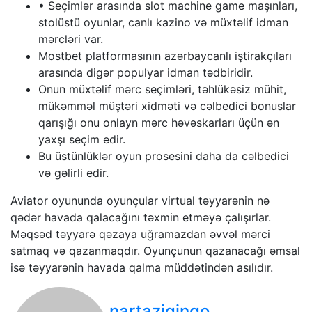
• Seçimlər arasında slot machine game maşınları,
stolüstü oyunlar, canlı kazino və müxtəlif idman
mərcləri var.
Mostbet platformasının azərbaycanlı iştirakçıları
arasında digər populyar idman tədbiridir.
Onun müxtəlif mərc seçimləri, təhlükəsiz mühit,
mükəmməl müştəri xidməti və cəlbedici bonuslar
qarışığı onu onlayn mərc həvəskarları üçün ən
yaxşı seçim edir.
Bu üstünlüklər oyun prosesini daha da cəlbedici
və gəlirli edir.
Aviator oyununda oyunçular virtual təyyarənin nə
qədər havada qalacağını təxmin etməyə çalışırlar.
Məqsəd təyyarə qəzaya uğramazdan əvvəl mərci
satmaq və qazanmaqdır. Oyunçunun qazanacağı əmsal
isə təyyarənin havada qalma müddətindən asılıdır.
nartazigingo