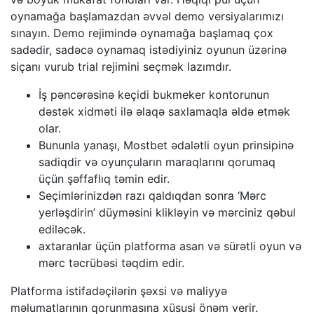
oynamağa başlamazdan əvvəl demo versiyalarımızı
sınayın. Demo rejimində oynamağa başlamaq çox
sadədir, sadəcə oynamaq istədiyiniz oyunun üzərinə
siçanı vurub trial rejimini seçmək lazımdır.
İş pəncərəsinə keçidi bukmeker kontorunun
dəstək xidməti ilə əlaqə saxlamaqla əldə etmək
olar.
Bununla yanaşı, Mostbet ədalətli oyun prinsipinə
sadiqdir və oyunçuların maraqlarını qorumaq
üçün şəffaflıq təmin edir.
Seçimlərinizdən razı qaldıqdan sonra ‘Mərc
yerləşdirin’ düyməsini klikləyin və mərciniz qəbul
ediləcək.
axtaranlar üçün platforma asan və sürətli oyun və
mərc təcrübəsi təqdim edir.
Platforma istifadəçilərin şəxsi və maliyyə
məlumatlarının qorunmasına xüsusi önəm verir.