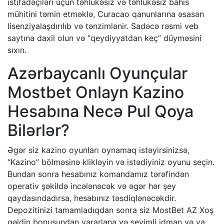
istifadəçiləri üçün təhlükəsiz və təhlükəsiz bahis
mühitini təmin etməklə, Curacao qanunlarına əsasən
lisenziyalaşdırılıb və tənzimlənir. Sadəcə rəsmi veb
saytına daxil olun və “qeydiyyatdan keç” düyməsini
sıxın.
Azərbaycanlı Oyunçular
Mostbet Onlayn Kazino
Hesabına Necə Pul Qoya
Bilərlər?
Əgər siz kazino oyunları oynamaq istəyirsinizsə,
“Kazino” bölməsinə klikləyin və istədiyiniz oyunu seçin.
Bundan sonra hesabınız komandamız tərəfindən
operativ şəkildə incələnəcək və əgər hər şey
qaydasındadırsa, hesabınız təsdiqlənəcəkdir.
Depozitinizi tamamladıqdan sonra siz MostBet AZ Xoş
gəldin bonusundan yararlana və sevimli idman və ya