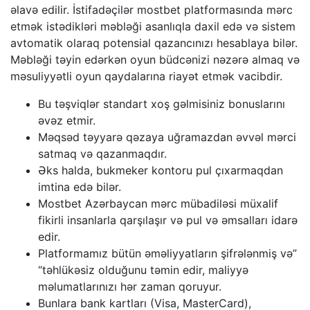
əlavə edilir. İstifadəçilər mostbet platformasında mərc
etmək istədikləri məbləği asanlıqla daxil edə və sistem
avtomatik olaraq potensial qazancınızı hesablaya bilər.
Məbləği təyin edərkən oyun büdcənizi nəzərə almaq və
məsuliyyətli oyun qaydalarına riayət etmək vacibdir.
Bu təşviqlər standart xoş gəlmisiniz bonuslarını
əvəz etmir.
Məqsəd təyyarə qəzaya uğramazdan əvvəl mərci
satmaq və qazanmaqdır.
Əks halda, bukmeker kontoru pul çıxarmaqdan
imtina edə bilər.
Mostbet Azərbaycan mərc mübadiləsi müxalif
fikirli insanlarla qarşılaşır və pul və əmsalları idarə
edir.
Platformamız bütün əməliyyatların şifrələnmiş və”
“təhlükəsiz olduğunu təmin edir, maliyyə
məlumatlarınızı hər zaman qoruyur.
Bunlara bank kartları (Visa, MasterCard),