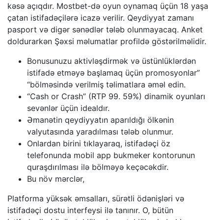
kəsə açıqdır. Mostbet-də oyun oynamaq üçün 18 yaşa
çatan istifadəçilərə icazə verilir. Qeydiyyat zamanı
pasport və digər sənədlər tələb olunmayacaq. Anket
doldurarkən Şəxsi məlumatlar profildə göstərilməlidir.
Bonusunuzu aktivləşdirmək və üstünlüklərdən
istifadə etməyə başlamaq üçün promosyonlar”
“bölməsində verilmiş təlimatlara əməl edin.
“Cash or Crash” (RTP 99. 59%) dinamik oyunları
sevənlər üçün idealdır.
Əmanətin qeydiyyatın aparıldığı ölkənin
valyutasında yaradılması tələb olunmur.
Onlardan birini tıklayaraq, istifadəçi öz
telefonunda mobil app bukmeker kontorunun
quraşdırılması ilə bölməyə keçəcəkdir.
Bu növ mərclər,
Platforma yüksək əmsalları, sürətli ödənişləri və
istifadəçi dostu interfeysi ilə tanınır. O, bütün