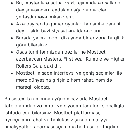
Bu, müştərilərə actual vaxt rejimində əmsalların
dəyişməsindən faydalanmağa və mərcləri
yerləşdirməyə imkan verir.
Azərbaycanda qumar oyunları tamamilə qanuni
deyil, lakin bəzi siyasətlərə idarə olunur.
Burada yalnız mobil dizaynda bir arizona fərqlilik
görə bilərsiniz.
Əsas turnirlərimizdən bəzilərinə Mostbet
azerbaycan Masters, First year Rumble və Higher
Rollers Gala daxildir.
Mostbet-in sadə interfeysi və geniş seçimləri ilə
mərc dünyasına girişiniz həm rahat, həm də
maraqlı olacaq.
Bu sistem tələblərinə uyğun cihazlarla Mostbet
tətbiqlərindən və mobil versiyadan tam funksionallıqla
istifadə edə bilərsiniz. Mostbet platforması,
oyunçuların rahat və təhlükəsiz şəkildə maliyyə
əməliyyatları aparması üçün müxtəlif üsullar təqdim