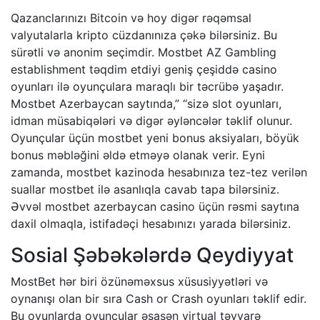
Qazanclarınızı Bitcoin və hoy digər rəqəmsal
valyutalarla kripto cüzdanınıza çəkə bilərsiniz. Bu
sürətli və anonim seçimdir. Mostbet AZ Gambling
establishment təqdim etdiyi geniş çeşiddə casino
oyunları ilə oyunçulara maraqlı bir təcrübə yaşadır.
Mostbet Azerbaycan saytında,” “sizə slot oyunları,
idman müsabiqələri və digər əyləncələr təklif olunur.
Oyunçular üçün mostbet yeni bonus aksiyaları, böyük
bonus məbləğini əldə etməyə olanak verir. Eyni
zamanda, mostbet kazinoda hesabınıza tez-tez verilən
suallar mostbet ilə asanlıqla cavab tapa bilərsiniz.
Əvvəl mostbet azerbaycan casino üçün rəsmi saytına
daxil olmaqla, istifadəçi hesabınızı yarada bilərsiniz.
Sosial Şəbəkələrdə Qeydiyyat
MostBet hər biri özünəməxsus xüsusiyyətləri və
oynanışı olan bir sıra Cash or Crash oyunları təklif edir.
Bu oyunlarda oyunçular əsasən virtual təyyarə