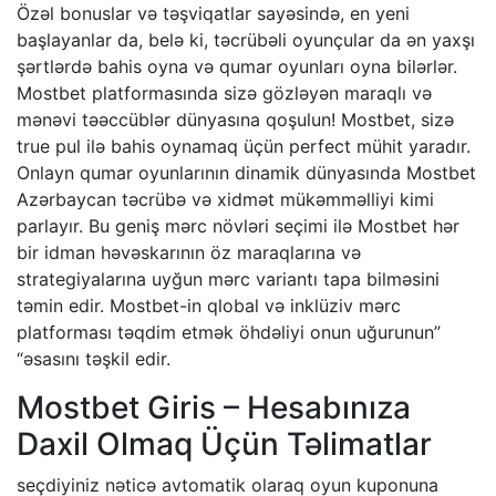
Özəl bonuslar və təşviqatlar sayəsində, en yeni
başlayanlar da, belə ki, təcrübəli oyunçular da ən yaxşı
şərtlərdə bahis oyna və qumar oyunları oyna bilərlər.
Mostbet platformasında sizə gözləyən maraqlı və
mənəvi təəccüblər dünyasına qoşulun! Mostbet, sizə
true pul ilə bahis oynamaq üçün perfect mühit yaradır.
Onlayn qumar oyunlarının dinamik dünyasında Mostbet
Azərbaycan təcrübə və xidmət mükəmməlliyi kimi
parlayır. Bu geniş mərc növləri seçimi ilə Mostbet hər
bir idman həvəskarının öz maraqlarına və
strategiyalarına uyğun mərc variantı tapa bilməsini
təmin edir. Mostbet-in qlobal və inklüziv mərc
platforması təqdim etmək öhdəliyi onun uğurunun”
“əsasını təşkil edir.
Mostbet Giris – Hesabınıza
Daxil Olmaq Üçün Təlimatlar
seçdiyiniz nəticə avtomatik olaraq oyun kuponuna