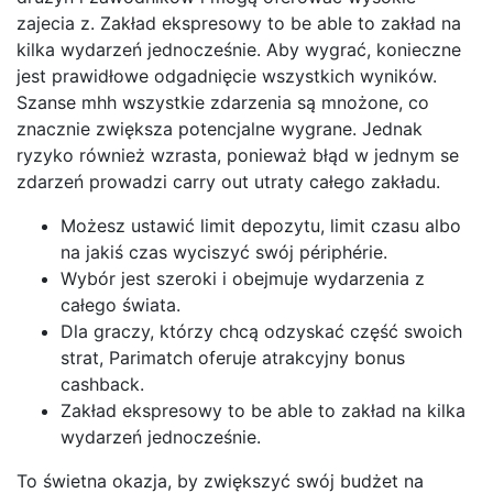
zajecia z. Zakład ekspresowy to be able to zakład na
kilka wydarzeń jednocześnie. Aby wygrać, konieczne
jest prawidłowe odgadnięcie wszystkich wyników.
Szanse mhh wszystkie zdarzenia są mnożone, co
znacznie zwiększa potencjalne wygrane. Jednak
ryzyko również wzrasta, ponieważ błąd w jednym se
zdarzeń prowadzi carry out utraty całego zakładu.
Możesz ustawić limit depozytu, limit czasu albo
na jakiś czas wyciszyć swój périphérie.
Wybór jest szeroki i obejmuje wydarzenia z
całego świata.
Dla graczy, którzy chcą odzyskać część swoich
strat, Parimatch oferuje atrakcyjny bonus
cashback.
Zakład ekspresowy to be able to zakład na kilka
wydarzeń jednocześnie.
To świetna okazja, by zwiększyć swój budżet na