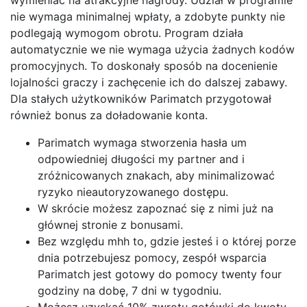
wymieniać na atrakcyjne nagrody. Udział w programie
nie wymaga minimalnej wpłaty, a zdobyte punkty nie
podlegają wymogom obrotu. Program działa
automatycznie we nie wymaga użycia żadnych kodów
promocyjnych. To doskonały sposób na docenienie
lojalności graczy i zachęcenie ich do dalszej zabawy.
Dla stałych użytkowników Parimatch przygotował
również bonus za doładowanie konta.
Parimatch wymaga stworzenia hasła um
odpowiedniej długości my partner and i
zróżnicowanych znakach, aby minimalizować
ryzyko nieautoryzowanego dostępu.
W skrócie możesz zapoznać się z nimi już na
głównej stronie z bonusami.
Bez względu mhh to, gdzie jesteś i o której porze
dnia potrzebujesz pomocy, zespół wsparcia
Parimatch jest gotowy do pomocy twenty four
godziny na dobę, 7 dni w tygodniu.