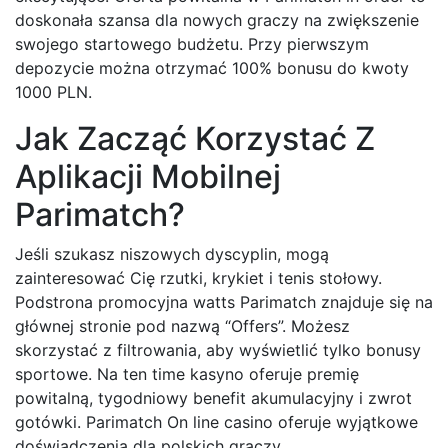
doskonała szansa dla nowych graczy na zwiększenie
swojego startowego budżetu. Przy pierwszym
depozycie można otrzymać 100% bonusu do kwoty
1000 PLN.
Jak Zacząć Korzystać Z
Aplikacji Mobilnej
Parimatch?
Jeśli szukasz niszowych dyscyplin, mogą
zainteresować Cię rzutki, krykiet i tenis stołowy.
Podstrona promocyjna watts Parimatch znajduje się na
głównej stronie pod nazwą “Offers”. Możesz
skorzystać z filtrowania, aby wyświetlić tylko bonusy
sportowe. Na ten time kasyno oferuje premię
powitalną, tygodniowy benefit akumulacyjny i zwrot
gotówki. Parimatch On line casino oferuje wyjątkowe
doświadczenia dla polskich graczy.