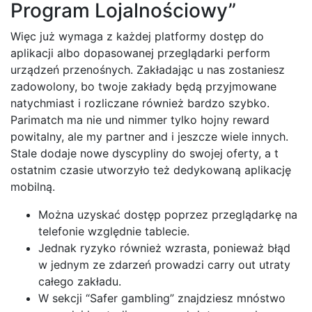
Program Lojalnościowy”
Więc już wymaga z każdej platformy dostęp do
aplikacji albo dopasowanej przeglądarki perform
urządzeń przenośnych. Zakładając u nas zostaniesz
zadowolony, bo twoje zakłady będą przyjmowane
natychmiast i rozliczane również bardzo szybko.
Parimatch ma nie und nimmer tylko hojny reward
powitalny, ale my partner and i jeszcze wiele innych.
Stale dodaje nowe dyscypliny do swojej oferty, a t
ostatnim czasie utworzyło też dedykowaną aplikację
mobilną.
Można uzyskać dostęp poprzez przeglądarkę na
telefonie względnie tablecie.
Jednak ryzyko również wzrasta, ponieważ błąd
w jednym ze zdarzeń prowadzi carry out utraty
całego zakładu.
W sekcji “Safer gambling” znajdziesz mnóstwo