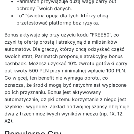
Parimatch przywiązuje dużą wagę carry out
ochrony Twoich danych.
To” “świetna opcja dla tych, którzy chcą
przetestować platformę bez ryzyka.
Bonus aktywuje się przy użyciu kodu “FREE50”, co
czyni tę ofertę prostą i atrakcyjną dla miłośników
automatów. Dla graczy, którzy chcą odzyskać część
swoich strat, Parimatch proponuje atrakcyjny bonus
cashback. Możesz uzyskać 10% zwrotu gotówki carry
out kwoty 500 PLN przy minimalnej wpłacie 100 PLN.
Co więcej, ten benefit nie wymaga obrotu, co
oznacza, że środki mogą być natychmiast wypłacone
po ich przyznaniu. Bonus jest aktywowany
automatycznie, dzięki czemu korzystanie z niego jest
szybkie i wygodne. Zakład podwójnej szansy obejmuje
dwa z trzech możliwych wyników meczu (np. 1X, 12,
X2).