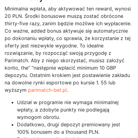
Minimalna wpłata, aby aktywować ten reward, wynosi
20 PLN. Środki bonusowe muszą zostać obrócone
thirty-five razy, zanim będzie możliwe ich wypłacenie.
Co ważne, added bonus aktywuje się automatycznie
po dokonaniu wpłaty, co sprawia, że korzystanie z tej
oferty jest niezwykle wygodne. To idealne
rozwiązanie, by rozpocząć swoją przygodę z
Parimatch. Aby z niego skorzystać, musisz założyć
konto, the” “następnie wpłacić minimum 10 GBP
depozytu. Ostatnim krokiem jest postawienie zakładu
na dowolne rynki esportowe po kursie 1. 55 lub
wyższym
parimatch-bet.pl
.
Udział w programie nie wymaga minimalnej
wpłaty, a zdobyte punkty nie podlegają
wymogom obrotu.
Dodatkowo, drugi depozyt premiowany jest
100% bonusem do a thousand PLN.