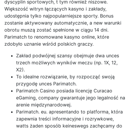
dyscyplin sportowych, t tym również niszowe.
Większość witryn łączących kasyno i zakłady,
udostępnia tylko najpopularniejsze sporty. Bonus
zostanie aktywowany automatycznie, a new warunki
obrotu muszą zostać spełnione w ciągu 14 dni.
Parimatch to renomowane kasyno online, które
zdobyło uznanie wśród polskich graczy.
Zakład podwójnej szansy obejmuje dwa unces
trzech możliwych wyników meczu (np. 1X, 12,
X2).
To idealne rozwiązanie, by rozpocząć swoją
przygodę unces Parimatch.
Parimatch Casino posiada licencję Curacao
eGaming, company gwarantuje jego legalność na
arenie międzynarodowej.
Parimatch. eu. apresentando to platforma, która
zapewnia treści informacyjne i rozrywkowe,
watts żaden sposób keineswegs zachęcamy do