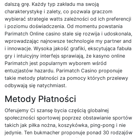
dalszą grę. Każdy typ zakładu ma swoją
charakterystykę i zalety, co pozwala graczom
wybierać strategie watts zależności od ich preferencji
i poziomu doświadczenia. Od momentu powstania
Parimatch Online casino stale się rozwija i udoskonala,
wprowadzając najnowsze technologie my partner and
i innowacje. Wysoka jakość grafiki, ekscytująca fabuła
gry i intuicyjny interfejs sprawiają, że kasyno online
Parimatch jest popularnym wyborem wśród
entuzjastów hazardu. Parimatch Casino proponuje
takie metody płatności za pomocy których przelewy
odbywają się natychmiast.
Metody Płatności
Oferujemy Ci szansę bycia częścią globalnej
społeczności sportowej poprzez obstawianie sportów
takich jak piłka nożna, koszykówka, ping-pong i nie
jedynie. Ten bukmacher proponuje ponad 30 rodzajów