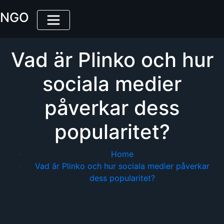
Skip
NGO
to
content
Vad är Plinko och hur
sociala medier
påverkar dess
popularitet?
Home
Vad är Plinko och hur sociala medier påverkar
dess popularitet?