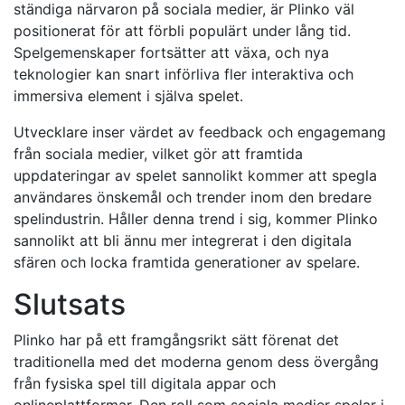
ständiga närvaron på sociala medier, är Plinko väl
positionerat för att förbli populärt under lång tid.
Spelgemenskaper fortsätter att växa, och nya
teknologier kan snart införliva fler interaktiva och
immersiva element i själva spelet.
Utvecklare inser värdet av feedback och engagemang
från sociala medier, vilket gör att framtida
uppdateringar av spelet sannolikt kommer att spegla
användares önskemål och trender inom den bredare
spelindustrin. Håller denna trend i sig, kommer Plinko
sannolikt att bli ännu mer integrerat i den digitala
sfären och locka framtida generationer av spelare.
Slutsats
Plinko har på ett framgångsrikt sätt förenat det
traditionella med det moderna genom dess övergång
från fysiska spel till digitala appar och