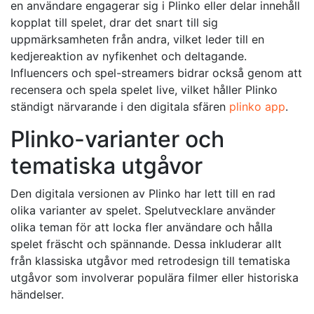
en användare engagerar sig i Plinko eller delar innehåll
kopplat till spelet, drar det snart till sig
uppmärksamheten från andra, vilket leder till en
kedjereaktion av nyfikenhet och deltagande.
Influencers och spel-streamers bidrar också genom att
recensera och spela spelet live, vilket håller Plinko
ständigt närvarande i den digitala sfären
plinko app
.
Plinko-varianter och
tematiska utgåvor
Den digitala versionen av Plinko har lett till en rad
olika varianter av spelet. Spelutvecklare använder
olika teman för att locka fler användare och hålla
spelet fräscht och spännande. Dessa inkluderar allt
från klassiska utgåvor med retrodesign till tematiska
utgåvor som involverar populära filmer eller historiska
händelser.