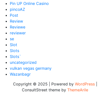
Pin UP Online Casino
pincoAZ
Post
Review
Reviewe
reviewer
se
Slot
Slots
Slots`
uncategorized
vulkan vegas germany
Wazanbagr
Copyright © 2025 | Powered by
WordPress
|
ConsultStreet theme by
ThemeArile